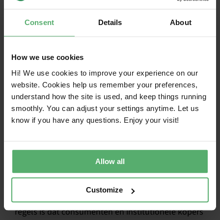
ten minste 80% van hun capaciteit behouden – een
hogere norm dan momenteel gebruikelijk is. In
Consent
Details
About
onze ervaring met TCO Certified worden batterijen
meestal getest op 300 cycli.
How we use cookies
Ook hier vereisen de EU-regels geen onafhankelijke
Hi! We use cookies to improve your experience on our
verificatie van de zelfverklaarde
website. Cookies help us remember your preferences,
batterijtestresultaten, noch het indienen van
understand how the site is used, and keep things running
testrapporten. Dit creëert een duidelijk risico op
smoothly. You can adjust your settings anytime. Let us
greenwashing, misleiding van kopers en
know if you have any questions. Enjoy your visit!
uiteindelijk het niet behalen van de beoogde
duurzaamheidsvoordelen.
Allow all
Zonder verificatie blijft de deur
naar greenwashing openstaan
Customize
Een van de beoogde resultaten van deze nieuwe
regels is dat consumenten en institutionele kopers