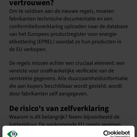
vertrouwen?
Om te voldoen aan de nieuwe regels, moeten
fabrikanten technische documentatie en een
conformiteitsverklaring uploaden naar de database
van het Europees productregister voor energie-
etikettering (EPREL) voordat ze hun producten in
de EU verkopen.
De regels missen echter een cruciaal element: een
vereiste voor onafhankelijke verificatie van de
verstrekte gegevens. Alle duurzaamheidsinformatie
die aan kopers beschikbaar wordt gesteld, wordt
door fabrikanten zelf aangegeven.
De risico's van zelfverklaring
Waarom is dit belangrijk? Neem bijvoorbeeld de
batterijduur. De aankomende EU-regels vereisen
dat batterijen van mobiele apparaten na 800 cycli