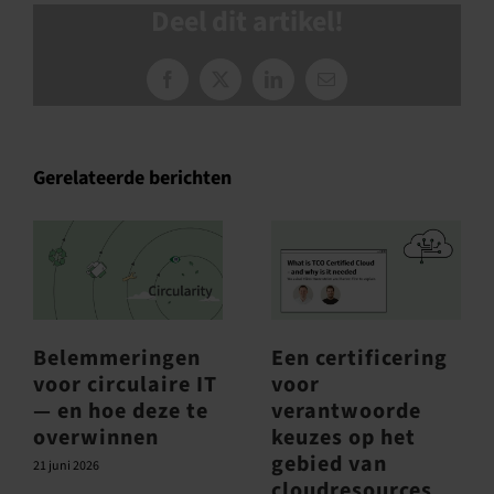
Deel dit artikel!
Facebook
X
LinkedIn
E-
mail
Gerelateerde berichten
Belemmeringen
Een certificering
voor circulaire IT
voor
— en hoe deze te
verantwoorde
overwinnen
keuzes op het
gebied van
21 juni 2026
cloudresources