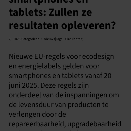
tablets: Zullen ze
Nederlands
resultaten opleveren?
2,
2025|Categorieën
:
Nieuws|Tags
:
Circulariteit
,
Nieuwe EU-regels voor ecodesign
en energielabels gelden voor
smartphones en tablets vanaf 20
juni 2025. Deze regels zijn
onderdeel van de inspanningen om
de levensduur van producten te
verlengen door de
repareerbaarheid, upgradebaarheid