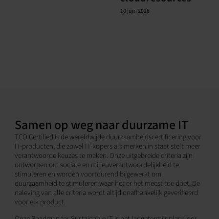
10 juni 2026
Samen op weg naar duurzame IT
TCO Certified is de wereldwijde duurzaamheidscertificering voor
IT-producten, die zowel IT-kopers als merken in staat stelt meer
verantwoorde keuzes te maken. Onze uitgebreide criteria zijn
ontworpen om sociale en milieuverantwoordelijkheid te
stimuleren en worden voortdurend bijgewerkt om
duurzaamheid te stimuleren waar het er het meest toe doet. De
naleving van alle criteria wordt altijd onafhankelijk geverifieerd
voor elk product.
Onze Roadmap for Sustainable IT is het langetermijnplan voor