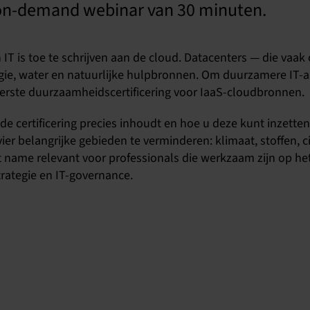
 on-demand webinar van 30 minuten.
 IT is toe te schrijven aan de cloud. Datacenters — die vaa
ie, water en natuurlijke hulpbronnen. Om duurzamere IT-a
eerste duurzaamheidscertificering voor IaaS-cloudbronnen.
e certificering precies inhoudt en hoe u deze kunt inzette
r belangrijke gebieden te verminderen: klimaat, stoffen, cir
name relevant voor professionals die werkzaam zijn op he
rategie en IT-governance.