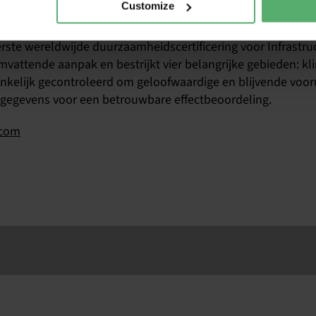
Customize
rste wereldwijde duurzaamheidscertificering voor Infrastruc
vattende aanpak en bestrijkt vier belangrijke gebieden: klima
nkelijk gecontroleerd om geloofwaardige en blijvende voor
gegevens voor een betrouwbare effectbeoordeling.
.com