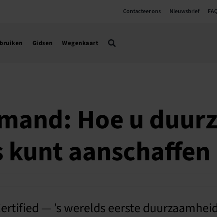
Contacteer ons
Nieuwsbrief
FA
ebruiken
Gidsen
Wegenkaart
mand: Hoe u duur
 kunt aanschaffen
tified — ’s werelds eerste duurzaamheids