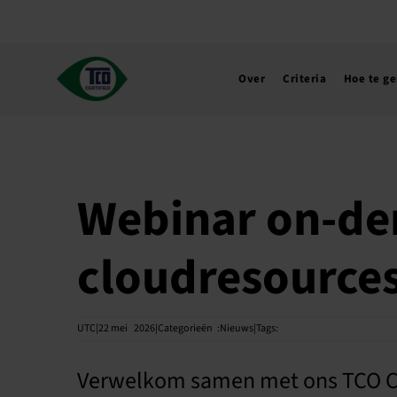
Ga
naar
de
inhoud
Over
Criteria
Hoe te g
Webinar on-de
cloudresources
UTC|22 mei
2026|Categorieën
:
Nieuws|Tags:
Verwelkom samen met ons TCO Cer