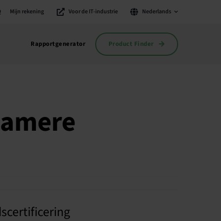
Q
Mijn rekening
Voor de IT-industrie
Nederlands
Product Finder
Rapportgenerator
zamere
certificering