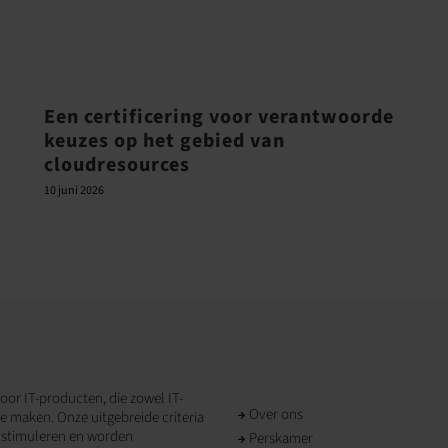
Een certificering voor verantwoorde
keuzes op het gebied van
cloudresources
10 juni 2026
oor IT-producten, die zowel IT-
Over ons
e maken. Onze uitgebreide criteria
e stimuleren en worden
Perskamer