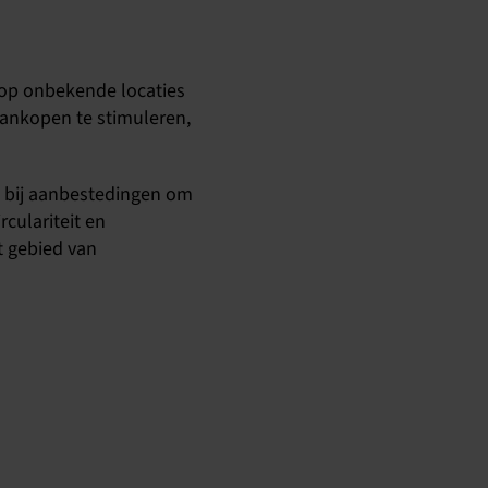
k op onbekende locaties
ankopen te stimuleren,
n bij aanbestedingen om
culariteit en
t gebied van