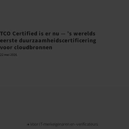
TCO Certified is er nu — ’s werelds
Bele
eerste duurzaamheidscertificering
en h
voor cloudbronnen
21 juni 
22 mei 2026
Voor IT-merkeigenaren en -verificateurs