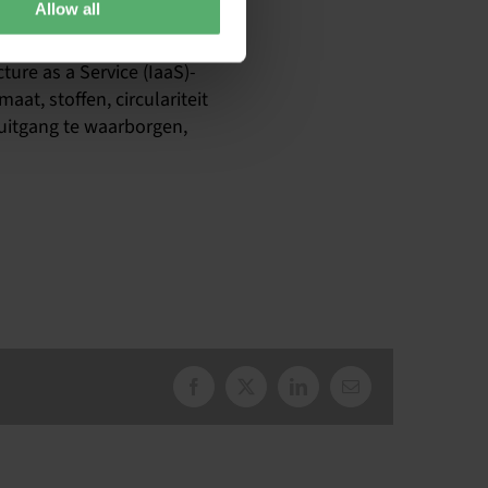
Allow all
ture as a Service (IaaS)-
at, stoffen, circulariteit
uitgang te waarborgen,
Facebook
X
LinkedIn
E-
mail