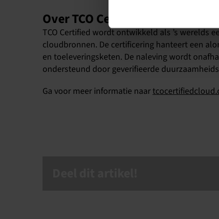
Over TCO Certified
TCO Certified wordt ontwikkeld als ’s werelds ee
cloudbronnen. De certificering hanteert een alom
en toeleveringsketen. De naleving wordt onafha
ondersteund door geverifieerde duurzaamheids
Ga voor meer informatie naar
tcocertifiedcloud
Deel dit artikel!