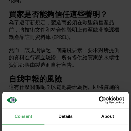
很高。
買家是否能夠信任這些聲明？
為了遵守新規定，製造商必須在歐盟銷售產品
前，將技術文件和符合性聲明上傳至歐洲能源標
籤產品註冊資料庫 (EPREL)。
然而，該規則缺乏一個關鍵要素：要求對所提供
的資料進行獨立驗證。所有提供給買家的永續性
資訊都將由製造商自行宣告。
自我申報的風險
這有什麼關係呢？以電池壽命為例。即將實施的
歐盟法規要求行動裝置電池在經過 800 次循環測
試後，至少要保留 80% 的容量，這比現在通常測
試的基準還要高。根據我們TCO Certified經驗，電
池最常進行的測試是 300 次循環測試。
Consent
Details
About
在此，歐盟規則同樣不要求對這些自我宣稱的電