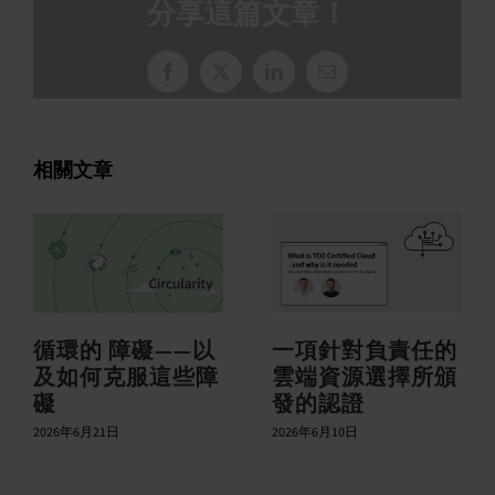
分享這篇文章！
臉
X
LinkedIn
電
書
子
郵
件
相關文章
循環的 障礙——以
一項針對負責任的
及如何克服這些障
雲端資源選擇所頒
礙
發的認證
2026年6月21日
2026年6月10日