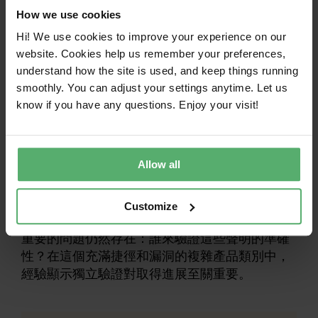
池測試結果進行獨立驗證，也不要求提交測試報
How we use cookies
告。這明顯會造成洗綠、誤導買家的風險，最終
Hi! We use cookies to improve your experience on our
無法達到預期的永續性 效益。
website. Cookies help us remember your preferences,
understand how the site is used, and keep things running
smoothly. You can adjust your settings anytime. Let us
未經驗證，洗綠的大門仍然敞開
know if you have any questions. Enjoy your visit!
這些新規則的預期成果之一，是讓消費者和機構
買家有能力根據電池壽命和可修復性的可靠資訊
來選擇產品。然而，雄心勃勃的標準只有在驗證
Allow all
合規性的系統下才有意義。實際上，獨立驗證是
確保透明度和準確性的唯一方法，可讓採購者 做
出真正明智的選擇，以支持永續性。
Customize
重要的問題仍然存在：誰來驗證這些聲明的準確
性？在這個充滿捷徑和漏洞的複雜產品類別中，
經驗顯示獨立驗證對取得進展至關重要。