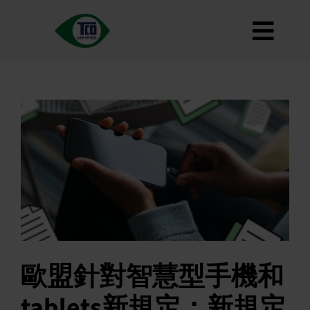
跳
至
切
內
容
大約
換
標準
導
如何使用
覽
道路地圖
Product Finder
聯繫我們
通訊
常見問題
歐盟針對智慧型手機和
我的帳戶
tablets新規定：新規定
搜索