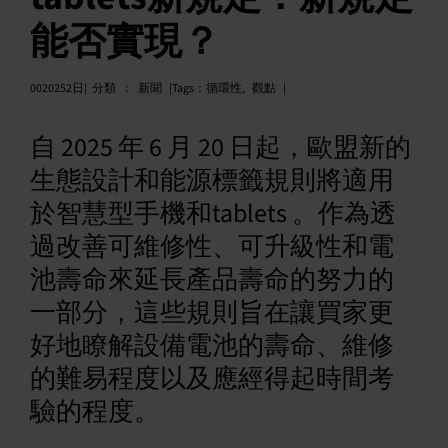
能否實現？
中文 (繁體)
002025
2日|
分類
：
新聞
|Tags
：
循環性
,
觀點
|
自 2025 年 6 月 20 日起，歐盟新的
生態設計和能源標籤規則將適用
於智慧型手機和tablets 。作為透
過改善可維修性、可升級性和電
池壽命來延長產品壽命的努力的
一部分，這些規則旨在讓買家更
好地瞭解設備電池的壽命、維修
的難易程度以及應經得起時間考
驗的程度。