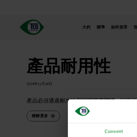
跳
至
內
容
大約
標準
如何使用
產品耐用性
2024年11月28日
產品必須通過耐久性和極端溫度測試，以確保
瞭解更多
Consent