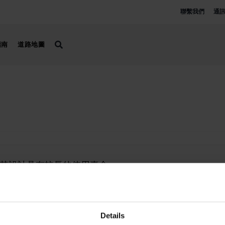
聯繫我們
通
指南
道路地圖
其設計具有較長的使用壽命。
Details