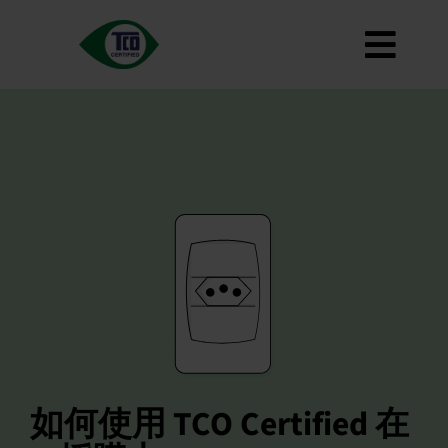
跳
至
切
內
容
大約
換
標準
導
如何使用
覽
道路地圖
Product Finder
聯繫我們
通訊
常見問題
我的帳戶
如何使用 TCO Certified 在
搜索