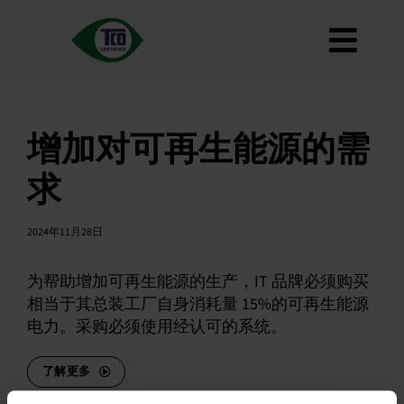
跳
到
切
内
容
关于
换
标准
增加对可再生能源的需
导
如何使用
求
航
路线图
Product Finder
2024年11月28日
联系我们
为帮助增加可再生能源的生产，IT 品牌必须购买
通讯
相当于其总装工厂自身消耗量 15%的可再生能源
电力。采购必须使用经认可的系统。
常见问题
我的账户
了解更多
搜索