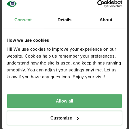
中文 (简体)
分享这篇文章！
Consent
Details
About
脸
X
领
电
书
英
子
How we use cookies
邮
件
Hi! We use cookies to improve your experience on our
website. Cookies help us remember your preferences,
understand how the site is used, and keep things running
smoothly. You can adjust your settings anytime. Let us
know if you have any questions. Enjoy your visit!
Allow all
携手迈向可持续的 IT
Customize
TCO Certified 是 IT 产品的全球可持续发展认证，帮助 IT 买家