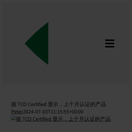
跳
到
内
容
切
换
导
航
Pr
据 TCO Certified 显示，上个月认证的产品
Peter
2024-07-03T11:15:55+00:00