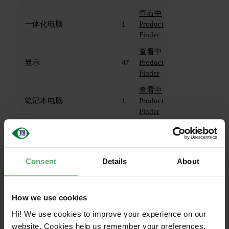
查看中
一体化电脑
1
Product
Finder
查看中
显示
47
Product
Finder
查看中
笔记本电脑
1
Product
Finder
飞利浦
查看中
Consent
Details
About
显示
26
Product
Finder
How we use cookies
惠普
Hi! We use cookies to improve your experience on our
查看中
website. Cookies help us remember your preferences,