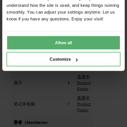
显示
18
Product
understand how the site is used, and keep things running
Finder
smoothly. You can adjust your settings anytime. Let us
查看中
know if you have any questions. Enjoy your visit!
笔记本电脑
1
Product
Finder
联想
Allow all
查看中
Customize
台式电脑
1
Product
Finder
查看中
显示
4
Product
Finder
查看中
笔记本电脑
7
Product
Finder
赛睿（SteelSeries