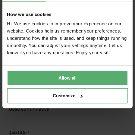
How we use cookies
Hi! We use cookies to improve your experience on our
Unitevi al Purchaser Advisory
website. Cookies help us remember your preferences,
Forum!
understand how the site is used, and keep things running
smoothly. You can adjust your settings anytime. Let us
Entrate a far parte di una comunità impegnata per
know if you have any questions. Enjoy your visit!
un ecosistema IT più sostenibile. La vostra voce è
importante! Per richiedere l'adesione, è necessario
far parte di un'organizzazione che utilizza la TCO
Certified negli acquisti, nelle politiche o nelle linee
Allow all
guida IT. Una volta approvata, possono partecipare
al forum fino a due persone della vostra
Customize
organizzazione. Le candidature sono accettate su
base continuativa.
Job title
*