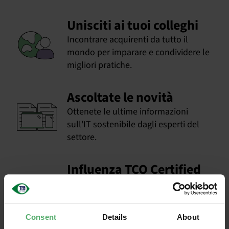
Unisciti ai tuoi colleghi
Incontrare acquirenti da tutto il
mondo per imparare e condividere le
migliori pratiche.
Ascoltate le novità
Ottenete le ultime informazioni
sull'IT sostenibile dagli esperti del
settore.
Influenza TCO Certified
Contribuire ai criteri in via di
definizione per favorire il
cambiamento dove è più importante.
Consent
Details
About