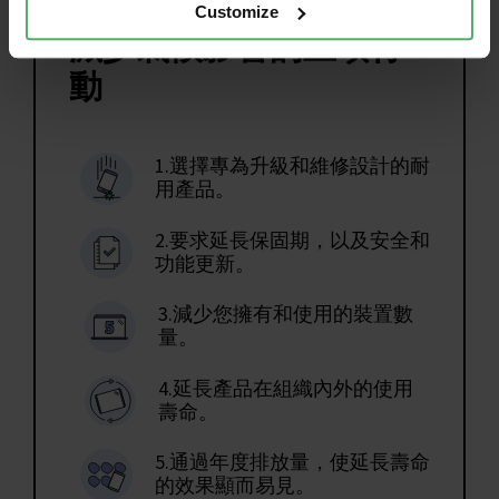
Customize
減少氣候影響的五項行
動
1.選擇專為升級和維修設計的耐
用產品。
2.要求延長保固期，以及安全和
功能更新。
3.減少您擁有和使用的裝置數
量。
4.延長產品在組織內外的使用
壽命。
5.通過年度排放量，使延長壽命
的效果顯而易見。