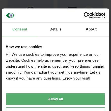
Scope 1：
對於 IT 產品的
Scope 2：
為 IT 產品充電
Consent
Details
About
買方和用戶而言，不屬於
和運行所需能源產生的排
scope 1 的排放。
放。
How we use cookies
Hi! We use cookies to improve your experience on our
website. Cookies help us remember your preferences,
understand how the site is used, and keep things running
smoothly. You can adjust your settings anytime. Let us
Scope 3：
製造、運輸和廢
know if you have any questions. Enjoy your visit!
棄物管理產生的排放。
Allow all