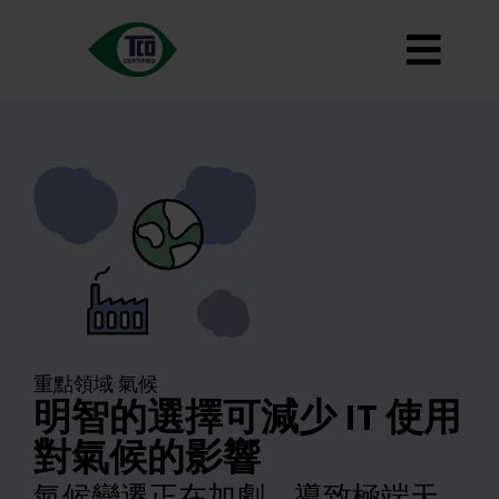
跳
至
切
內
容
大約
換
標準
導
如何使用
覽
道路地圖
Product Finder
聯繫我們
通訊
重點領域 氣候
明智的選擇可減少 IT 使用
常見問題
對氣候的影響
我的帳戶
氣候變遷正在加劇，導致極端天
搜索