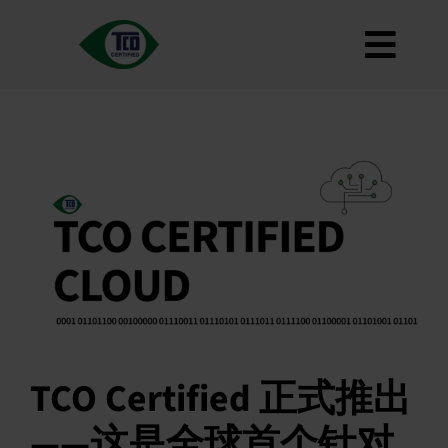
跳
到
切
内
容
关于
换
标准
导
如何使用
航
路线图
Product Finder
联系我们
通讯
常见问题
TCO Certified 正式推出
我的账户
——这是全球首个针对
搜索