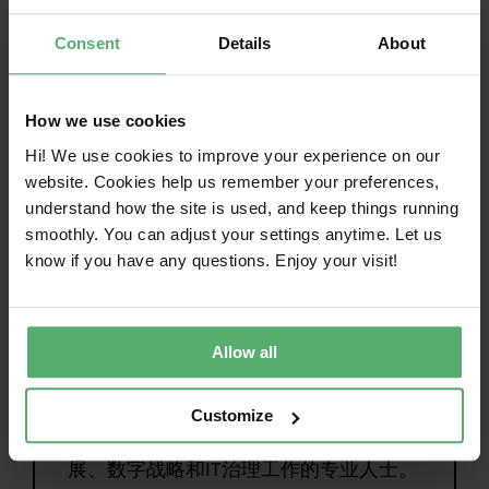
动对更可持续的IaaS云解决方案的需求，还能获
得气候影响更小、环境表现更优且供应链更负责
Consent
Details
About
任的服务。
更多详情请访问
tcocertifiedcloud.com
。
How we use cookies
Hi! We use cookies to improve your experience on our
website. Cookies help us remember your preferences,
understand how the site is used, and keep things running
网络研讨会：如何采购更可
smoothly. You can adjust your settings anytime. Let us
持续的云资源
know if you have any questions. Enjoy your visit!
在这场on-demand网络研讨会中您了解该
认证的涵盖范围，以及如何将其应用于采
Allow all
购工作，从而在气候、物质、循环经济和
供应链这四个关键领域降低对可持续性的
影响。本次on-demand 网络研讨会特别
Customize
on-demand 从事公共采购、可持续发
展、数字战略和IT治理工作的专业人士。