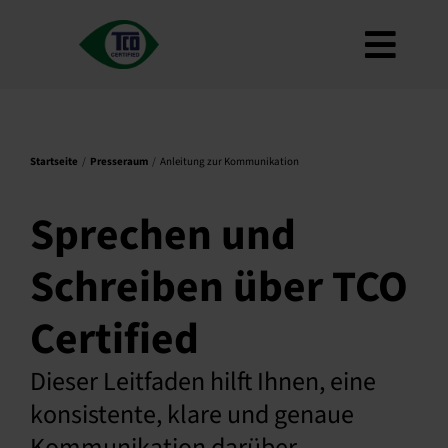
Zum
Inhalt
Navig
springen
Über
umsc
Kriterien
Startseite
Presseraum
Anleitung zur Kommunikation
Wie zu verwenden
Roadmap
Sprechen und
Product Finder
Schreiben über TCO
Kontakt
Certified
Newsletter
FAQ
Dieser Leitfaden hilft Ihnen, eine
Mein Konto
konsistente, klare und genaue
Kommunikation darüber
Suche