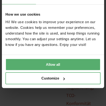
TCO Certified, nicht TCO
How we use cookies
Der Markenname TCO Certified muss in seiner
Hi! We use cookies to improve your experience on our
Gesamtheit verwendet werden.
website. Cookies help us remember your preferences,
understand how the site is used, and keep things running
TCO Certified
TCO, TCO-Label,
smoothly. You can adjust your settings anytime. Let us
know if you have any questions. Enjoy your visit!
TCO-
Auszeichnung,
TCO-Bewertung,
Allow all
TCO-Option,
TCO-
Customize
Registrierung,
TCO-
Konformität