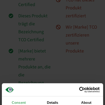
TCO hat dieses
Certified
Produkt
Dieses Produkt
zertifiziert
trägt die
Wir [Marke] TCO
Bezeichnung
zertifizieren
TCO Certified
unsere
[Marke] bietet
Produkte
mehrere
Produkte an, die
die
Bezeichnung
TCO Certified
tragen.
Consent
Details
About