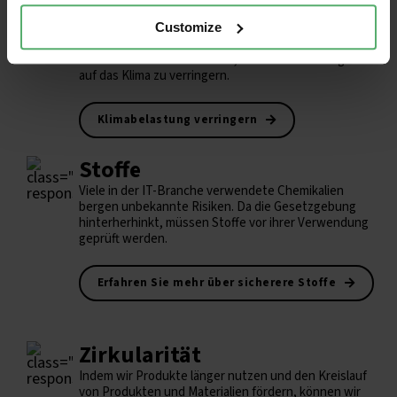
Klima
IT-Produkte tragen durch Emissionen während ihres
Customize
gesamten Lebenszyklus zur Klimakrise bei. Es gibt
bereits wirksame Methoden, um die Auswirkungen
auf das Klima zu verringern.
Klimabelastung verringern
Stoffe
Viele in der IT-Branche verwendete Chemikalien
bergen unbekannte Risiken. Da die Gesetzgebung
hinterherhinkt, müssen Stoffe vor ihrer Verwendung
geprüft werden.
Erfahren Sie mehr über sicherere Stoffe
Zirkularität
Indem wir Produkte länger nutzen und den Kreislauf
von Produkten und Materialien fördern, können wir