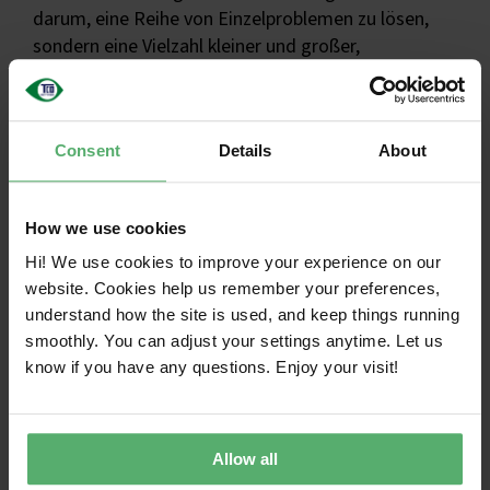
darum, eine Reihe von Einzelproblemen zu lösen,
sondern eine Vielzahl kleiner und großer,
miteinander verbundener Herausforderungen
anzugehen und ein funktionierendes System zu
schaffen. Um einen wirklich nachhaltigen Wandel
Consent
Details
About
voranzutreiben, müssen alle wichtigen Aspekte
einbezogen werden: Klima, Stoffe,
Kreislaufwirtschaft und die Lieferkette.
How we use cookies
Entdecken Sie die einzelnen Bereiche, um die
Hi! We use cookies to improve your experience on our
wichtigsten Herausforderungen im Bereich
website. Cookies help us remember your preferences,
Nachhaltigkeit zu verstehen und zu erfahren, wie
understand how the site is used, and keep things running
TCO Certified , diese zu bewältigen. Erfahren Sie
smoothly. You can adjust your settings anytime. Let us
mehr über die Kriterien der Zertifizierung und
know if you have any questions. Enjoy your visit!
darüber, wie IT-Einkäufer nachhaltigere Praktiken
fördern können.
Allow all