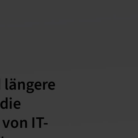
d längere
die
von IT-