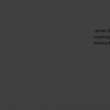
Lernen S
roadma
Kreislau