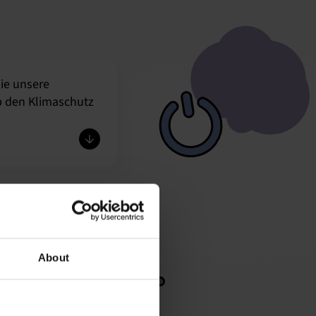
ie unsere
 den Klimaschutz
About