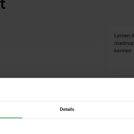
t
Lernen S
roadmap
kennen
Details