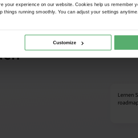
ve your experience on our website. Cookies help us remember y
es System für
ep things running smoothly. You can adjust your settings anytime
t IT-Marken,
Customize
den
Lernen S
roadmap