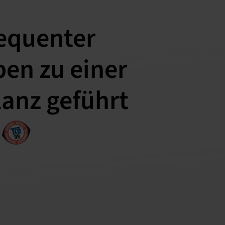
equenter
n zu einer
lanz geführt