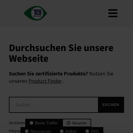
Zum
Inhalt
Navig
springen
Über
umsc
Kriterien
Durchsuchen Sie unsere
Wie zu verwenden
Webseite
Roadmap
Suchen Sie zertifizierte Produkte?
Nutzen Sie
Product Finder
unseren
Product Finder
.
Kontakt
Newsletter
SUCHEN
FAQ
Mein Konto
Sortieren
Beste Treffer
Neueste
Filtern
Suche
Ressourcen
Artikel
FAQ