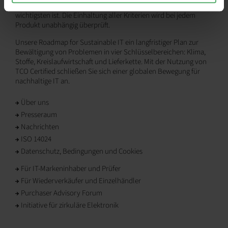
aktualisiert, um die Nachhaltigkeit dort zu fördern, wo sie am
wichtigsten ist. Die Einhaltung aller Kriterien wird bei jedem
Produkt unabhängig überprüft.
Unsere Roadmap for Sustainable IT ein langfristiger Plan zur
Bewältigung von Problemen in vier Schlüsselbereichen: Klima,
Stoffe, Kreislaufwirtschaft und Lieferkette. Mit der Nutzung von
TCO Certified schließen Sie sich einer globalen Bewegung für
nachhaltige IT an.
Über uns
Presseraum
Nachrichten
ISO 14024
Datenschutz, Bedingungen und Cookies
Für IT-Markeninhaber und Prüfer
Für Wiederverkäufer und Einzelhändler
Purchaser Advisory Forum
Initiative für zirkuläre Elektronik