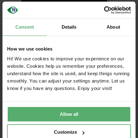
Deutsch
Consent
Details
About
How we use cookies
Hi! We use cookies to improve your experience on our
website. Cookies help us remember your preferences,
understand how the site is used, and keep things running
smoothly. You can adjust your settings anytime. Let us
know if you have any questions. Enjoy your visit!
Gemeinsam für eine nachhaltige IT
TCO Certified ist die globale Nachhaltigkeitszertifizierung für IT-
Allow all
Produkte, die sowohl IT-Käufer als auch Marken in die Lage
versetzt, verantwortungsvollere Entscheidungen zu treffen.
Unsere umfassenden Kriterien sollen die soziale und
Customize
ökologische Verantwortung fördern und werden ständig