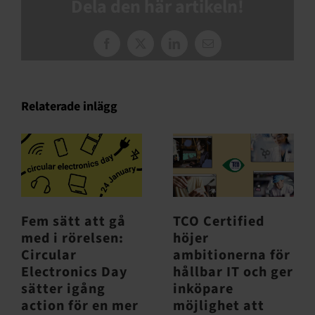
Dela den här artikeln!
Facebook
X
LinkedIn
E-
post
Relaterade inlägg
Fem sätt att gå
TCO Certified
med i rörelsen:
höjer
Circular
ambitionerna för
Electronics Day
hållbar IT och ger
sätter igång
inköpare
action för en mer
möjlighet att