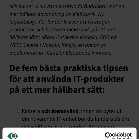
och lov ser vi nu vissa positiva förändringar mot en
mer hållbar användning av elektronik. Ny
lagstiftning i fler länder kräver att företagen
producerar och hanterar elektronik på ett mer
hållbart sätt", säger Catherine Masolia, COO på
WEEE Centre i Nairobi, Kenya, en annan av
medlemmarna i Circular Electronics Initiative.
De fem bästa praktiska tipsen
för att använda IT-produkter
på ett mer hållbart sätt:
Kassera
och återanvänd
. Innan du byter ut
din nuvarande IT-enhet bör du fundera på om
det verkligen är nödvändigt. Att använda
produkter längre är den enskilt viktigaste