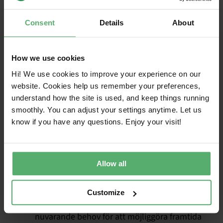
faktorn för att minska miljöpåverkan från din
IT-användning.
Consent
Details
About
Skötsel
, reparation och uppgradering
. Ta väl
hand om dina IT-produkter så att de håller
längre, undvik t.ex. att lämna produkterna i
How we use cookies
en varm bil eftersom höga temperaturer kan
Hi! We use cookies to improve your experience on our
skada batteriet. Fokusera på att reparera och
website. Cookies help us remember your preferences,
uppgradera dina produkter innan du köper
understand how the site is used, and keep things running
nya.
smoothly. You can adjust your settings anytime. Let us
Beakta
marknaden begagnat
. Överväg att
know if you have any questions. Enjoy your visit!
köpa och sälja begagnade IT-produkter. Det
finns en stor efterfrågan på begagnat
elektronik, och genom att vara en aktiv
Allow all
deltagare på denna marknad förlänger du
livslängden på dessa produkter.
Välj hållbara produkter
. Investera i en
Customize
produkt som kan prestera bättre än dina
nuvarande behov för att möjliggöra framtida