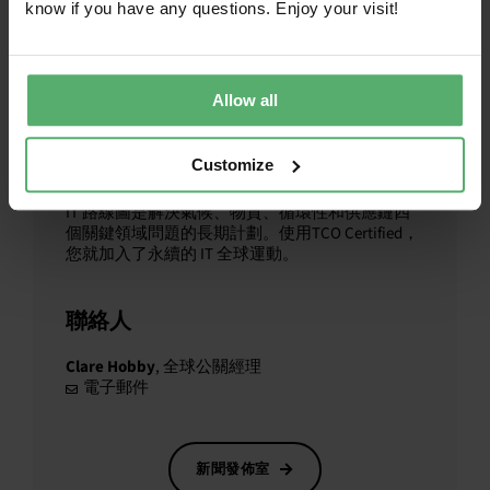
know if you have any questions. Enjoy your visit!
Together toward永續的 IT
Allow all
TCO Certified 是針對 IT 產品的全球永續性 認證，
可讓 IT 買家和品牌商做出更負責任的選擇。我們
的全面標準旨在推動社會和環境責任，並持續更
Customize
新，以在最重要的地方永續性 。每項產品是否符
合所有標準，都會經過獨立驗證。我們的永續的
IT 路線圖是解決氣候、物質、循環性和供應鏈四
個關鍵領域問題的長期計劃。使用TCO Certified，
您就加入了永續的 IT 全球運動。
聯絡人
Clare Hobby
, 全球公關經理
電子郵件
新聞發佈室