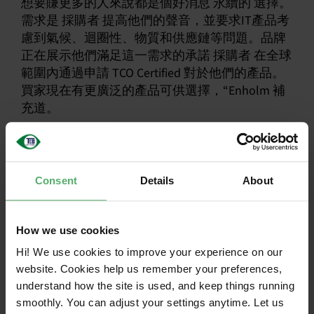
想要賺更多的人來說都是個好消息 永續的 選擇。
需求是 採購者 提高他們的聲音，並要求IT產品考
慮到氣候、迴圈性、物質和供應鏈等問題。品牌
正在展示他們滿足這一需求的承諾 採購者 在全球
範圍內通過申請 TCO Certified 對於他們的產品。
買家現在有更廣泛的產品可供選擇，“Enholm 補
充道。
所有證書的背後是每年超過10,000小時的開發標
準。每年，經過認證的專家都會花費超過 20,000
小時進行產品測試和供應鏈評估，以確保合規性
Consent
Details
About
並降低 greenwash.
所有認證產品均可在以下位置找到
Product
How we use cookies
Finder
.
Hi! We use cookies to improve your experience on our
website. Cookies help us remember your preferences,
understand how the site is used, and keep things running
smoothly. You can adjust your settings anytime. Let us