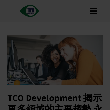
跳
至
切
內
容
大約
換
標準
導
如何使用
覽
道路地圖
Product Finder
聯繫我們
通訊
常見問題
TCO Development 揭示
我的帳戶
更多領域的主要趨勢 永
搜索