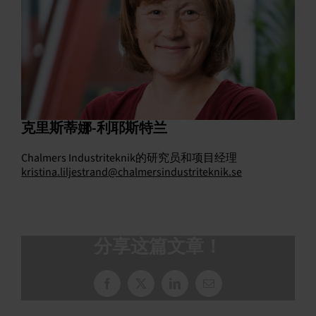
克里斯蒂娜-利耶斯特兰
Chalmers Industriteknik的研究员和项目经理
kristina.liljestrand@chalmersindustriteknik.se
分享这篇文章！
脸
X
领
电
书
英
子
邮