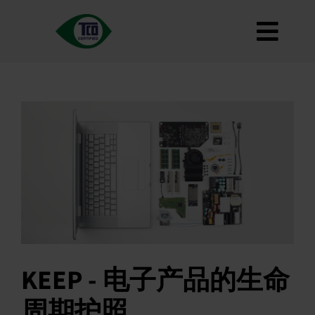
跳
到
切
内
容
关于
换
标准
导
如何使用
航
路线图
Product Finder
联系我们
通讯
常见问题
KEEP - 电子产品的生命
我的账户
周期护照
搜索