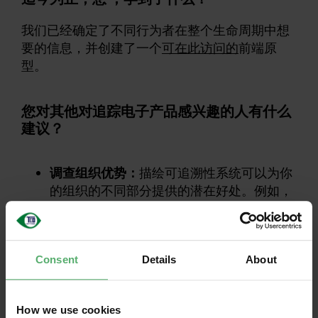
我们已经确定了不同行为者在整个生命周期中想
要的信息，并创建了一个
可在此访问的
前端原
型。
您对其他对追踪电子产品感兴趣的人有什么
建议？
调查组织优势：
描绘可追溯性系统可以为你
的组织的不同部分提供的潜在好处。例如，
营销人员如何利用可追溯性系统来推广环境
友好型产品，或者产品开发如何利用该系统
的信息？
Consent
Details
About
寻找合适的合作者：
为了在整个生命周期内
追踪电子产品，您 ，需要建立涉及许多不同
行为者的系统。在这里，找到你的合作伙伴
How we use cookies
是关键。