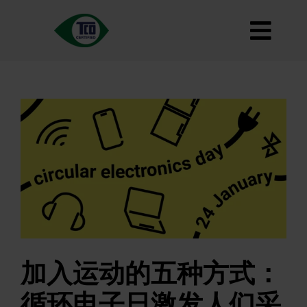
跳
到
切
内
容
关于
换
标准
导
如何使用
航
路线图
Product Finder
联系我们
通讯
常见问题
加入运动的五种方式：
我的账户
循环电子日激发人们采
搜索