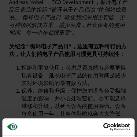
Andreas Nobell ，TCO Development ，循环电子产
品日背后的组织 "循环电子产品倡议 "的创始成员
说。
"循环电子产品日 "敦促我们采用更智能、更
可持续的解决方案，减少浪费，延长设备的使用
时间。每一小步都很重要"。
为纪念 "循环电子产品日"，这里有五种可行的方
法，让人们的电子产品使用习惯更具可持续性：
拒绝和重复使用：考虑是否真的有必要更换
现有设备。延长电子产品的使用时间是减少
其对环境影响的最有效方法。
保养、维修和升级：保护您的设备免受极端
温度的影响，并小心处理它们。尽可能选择
维修和升级，以延长设备的使用寿命。设备
每多使用一年，其整体影响就会大大降低。
购买二手产品：电子产品的二手市场正在蓬
勃发展。购买或出售二手设备可延长其生命
周期并减少浪费。