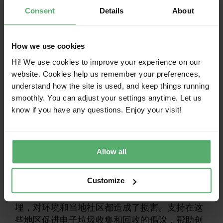
选择耐用产品：投资于专为长寿命和循环流
Consent
Details
About
动而设计的设备。关注可持续发展认证和耐
用设计。
How we use cookies
翻新、再制造或回收：尽可能考虑翻新或再
制造产品。当产品无法维修时，不要让它们
Hi! We use cookies to improve your experience on our
在抽屉里积灰或最终被扔进垃圾桶。如果产
website. Cookies help us remember your preferences,
品对于一个用户来说已经达到了使用寿命，
understand how the site is used, and keep things running
而且无法再利用或出售，那么就把它们送到
smoothly. You can adjust your settings anytime. Let us
生产者责任延伸计划、电子产品回收商或再
know if you have any questions. Enjoy your visit!
制造/翻新商那里，在那里它们将得到负责任
的处理，以回收宝贵的资源，并最大限度地
减少对环境的危害。
Allow all
此外，请记住支持全球回收。除了回收自己的电
Customize
子产品，还要考虑更广泛的影响。在许多国家，
由于缺乏适当的回收设施，电子产品最终被填
埋，对环境和当地社区都造成了损害。支持在这
些地区促进电子垃圾收集和回收的倡议，帮助创