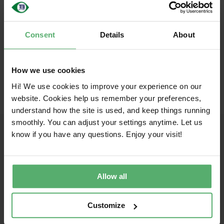
Nederlands
Consent
Details
About
How we use cookies
Hi! We use cookies to improve your experience on our
website. Cookies help us remember your preferences,
understand how the site is used, and keep things running
smoothly. You can adjust your settings anytime. Let us
know if you have any questions. Enjoy your visit!
Samen op weg naar duurzame IT
TCO Certified is de wereldwijde duurzaamheidscertificering voor
IT-producten, die zowel IT-kopers als merken in staat stelt meer
Allow all
verantwoorde keuzes te maken. Onze uitgebreide criteria zijn
ontworpen om sociale en milieuverantwoordelijkheid te
stimuleren en worden voortdurend bijgewerkt om
Customize
duurzaamheid te stimuleren waar het er het meest toe doet. De
naleving van alle criteria wordt altijd onafhankelijk geverifieerd