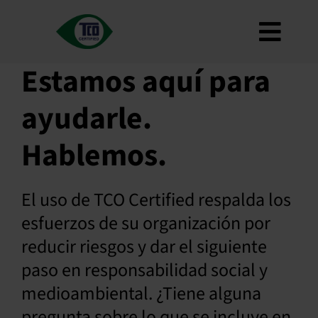
Ir
al
Alter
contenido
Acerca de
Estamos aquí para
naveg
Criterios
ayudarle.
Cómo utilizarlo
Hablemos.
Mapa de carreteras
Product Finder
El uso de TCO Certified respalda los
Póngase en contacto con nosotros
esfuerzos de su organización por
Boletín
reducir riesgos y dar el siguiente
PREGUNTAS FRECUENTES
paso en responsabilidad social y
Mi cuenta
medioambiental. ¿Tiene alguna
pregunta sobre lo que se incluye en
Buscar en