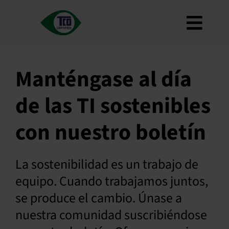
Ir
al
Alter
contenido
Acerca de
naveg
Criterios
Manténgase al día
Cómo utilizarlo
de las TI sostenibles
Mapa de carreteras
con nuestro boletín
Product Finder
Póngase en contacto con nosotros
La sostenibilidad es un trabajo de
Boletín
equipo. Cuando trabajamos juntos,
PREGUNTAS FRECUENTES
se produce el cambio. Únase a
Mi cuenta
nuestra comunidad suscribiéndose
Buscar en