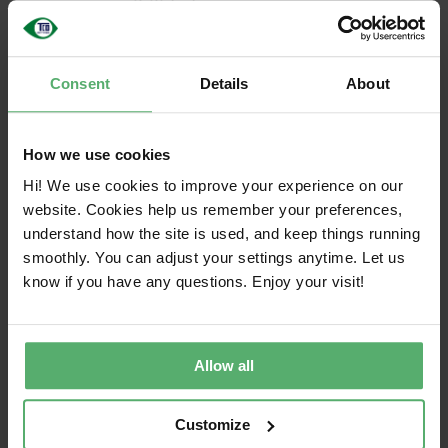
sostenibilidad.
Actualizaciones de TCO Certified y otras
soluciones concretas que le ayudarán a
Consent
Details
About
impulsar la sostenibilidad en el sector de
las TI.
How we use cookies
Hi! We use cookies to improve your experience on our
Invitaciones a seminarios web y otros
website. Cookies help us remember your preferences,
eventos.
understand how the site is used, and keep things running
smoothly. You can adjust your settings anytime. Let us
know if you have any questions. Enjoy your visit!
Your email address
*
Allow all
I consent to the
privacy and cookie policy
.
*
Customize