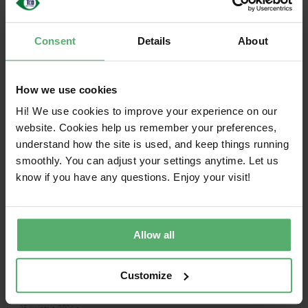
Consent
Details
About
How we use cookies
Hi! We use cookies to improve your experience on our
website. Cookies help us remember your preferences,
understand how the site is used, and keep things running
smoothly. You can adjust your settings anytime. Let us
know if you have any questions. Enjoy your visit!
Przyszłość elektroniki o obiegu
Allow all
zamkniętym: Nowy raport o trendach
ujawnia kluczowe spostrzeżenia do 2035
Customize
r.