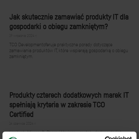
Jak skutecznie zamawiać produkty IT dla
gospodarki o obiegu zamkniętym?
19 września 2024 r.
TCO Developmentoferuje praktyczne porady dotyczące
zamawiania produktów IT, które wspierają gospodarkę o obiegu
zamkniętym.
Produkty czterech dodatkowych marek IT
spełniają kryteria w zakresie TCO
Certified
14 czerwca 2024 r.
Logitech, Microsoft, Sharp i Voxicon - zostały dodane do listy
marek z produktami certyfikowanymi zgodnie z TCO Certified.