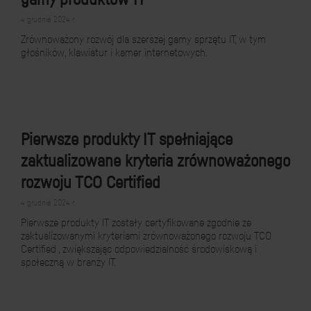
4 grudnia 2024 r.
Zrównoważony rozwój dla szerszej gamy sprzętu IT, w tym
głośników, klawiatur i kamer internetowych.
Pierwsze produkty IT spełniające
zaktualizowane kryteria zrównoważonego
rozwoju TCO Certified
4 grudnia 2024 r.
Pierwsze produkty IT zostały certyfikowane zgodnie ze
zaktualizowanymi kryteriami zrównoważonego rozwoju TCO
Certified , zwiększając odpowiedzialność środowiskową i
społeczną w branży IT.