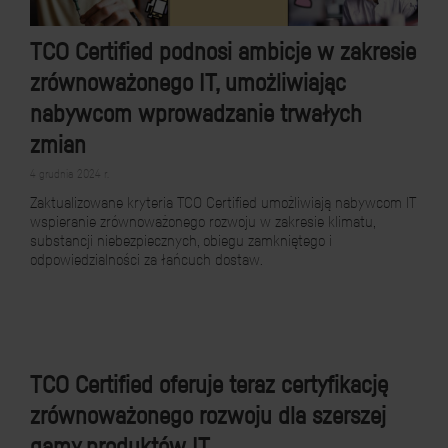
TCO Certified podnosi ambicje w zakresie
zrównoważonego IT, umożliwiając
nabywcom wprowadzanie trwałych
zmian
4 grudnia 2024 r.
Zaktualizowane kryteria TCO Certified umożliwiają nabywcom IT
wspieranie zrównoważonego rozwoju w zakresie klimatu,
substancji niebezpiecznych, obiegu zamkniętego i
odpowiedzialności za łańcuch dostaw.
TCO Certified oferuje teraz certyfikację
zrównoważonego rozwoju dla szerszej
gamy produktów IT