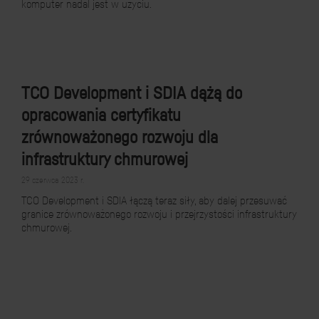
komputer nadal jest w użyciu.
TCO Development i SDIA dążą do
opracowania certyfikatu
zrównoważonego rozwoju dla
infrastruktury chmurowej
29 czerwca 2023 r.
TCO Development i SDIA łączą teraz siły, aby dalej przesuwać
granice zrównoważonego rozwoju i przejrzystości infrastruktury
chmurowej.