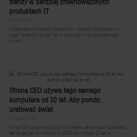
trendy w bardziej zrównoważonych
produktach IT
19 grudnia 2023 r.
Liczba certyfikowanych produktów wzrosła o 26 procent w
ciągu ostatnich dwóch lat, w porównaniu do poprzedniego
okresu.
Strona CEO używa tego samego
komputera od 10 lat. Aby pomóc
uratować świat
14 września 2023 r.
Portal CEO podjął decyzję o korzystaniu ze swojego notebooka
tak długo, jak to możliwe. W 2023 roku minęło 10 lat, a