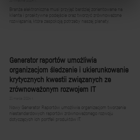
15 kwietnia 2024 r.
Branża elektroniczna musi przyjąć bardziej zorientowane na
klienta i proaktywne podejście oraz tworzyć zrównoważone
rozwiązania, które zaspokoją potrzeby naszej planety.
Generator raportów umożliwia
organizacjom śledzenie i ukierunkowanie
krytycznych kwestii związanych ze
zrównoważonym rozwojem IT
21 marca 2024 r.
Nowy Generator Raportów umożliwia organizacjom tworzenie
niestandardowych raportów zrównoważonego rozwoju
dotyczących ich portfeli produktów IT.