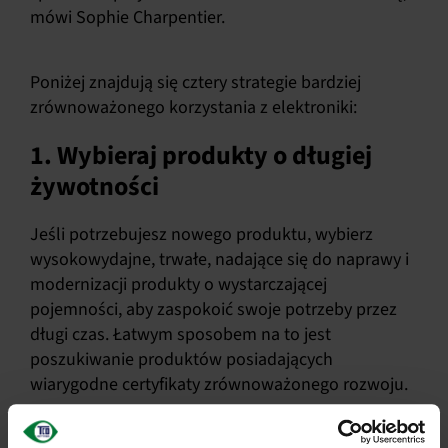
mówi Sophie Charpentier.
Poniżej znajdują się cztery strategie bardziej
zrównoważonego korzystania z elektroniki:
1. Wybieraj produkty o długiej
żywotności
Jeśli potrzebujesz nowego produktu, wybierz
wysokowydajne, trwałe, nadające się do naprawy i
modernizacji produkty o wystarczającej
pojemności, aby zaspokoić swoje potrzeby przez
długi czas. Łatwym sposobem na to jest
poszukiwanie produktów posiadających
wiarygodne certyfikaty zrównoważonego rozwoju.
2. Ponowne wykorzystanie już