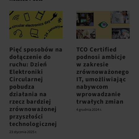
Pięć sposobów na
TCO Certified
dołączenie do
podnosi ambicje
ruchu: Dzień
w zakresie
Elektroniki
zrównoważonego
Circularnej
IT, umożliwiając
pobudza
nabywcom
działania na
wprowadzanie
rzecz bardziej
trwałych zmian
zrównoważonej
4 grudnia 2024 r.
przyszłości
technologicznej
23 stycznia 2025 r.