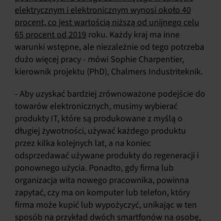
elektrycznym i elektronicznym wynosi około 40
procent, co jest wartością niższą od unijnego celu
65 procent od 2019
roku. Każdy kraj ma inne
warunki wstępne, ale niezależnie od tego potrzeba
dużo więcej pracy - mówi Sophie Charpentier,
kierownik projektu (PhD), Chalmers Industriteknik.
- Aby uzyskać bardziej zrównoważone podejście do
towarów elektronicznych, musimy wybierać
produkty IT, które są produkowane z myślą o
długiej żywotności, używać każdego produktu
przez kilka kolejnych lat, a na koniec
odsprzedawać używane produkty do regeneracji i
ponownego użycia. Ponadto, gdy firma lub
organizacja wita nowego pracownika, powinna
zapytać, czy ma on komputer lub telefon, który
firma może kupić lub wypożyczyć, unikając w ten
sposób na przykład dwóch smartfonów na osobę,