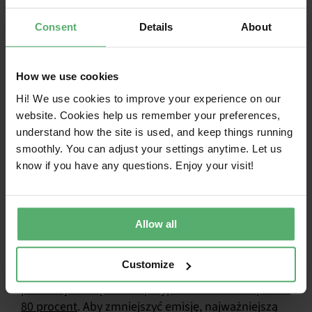
używanych produktów
Consent
Details
About
Ludzie często mają podwójne zestawy produktów,
z komputerami i smartfonami zarówno w domu,
jak i w pracy. Jeśli pracownik ma już prywatny
How we use cookies
smartfon, którego chce używać również w pracy,
Hi! We use cookies to improve your experience on our
organizacja może rozważyć zakup lub
website. Cookies help us remember your preferences,
wypożyczenie tego smartfona od pracownika,
understand how the site is used, and keep things running
unikając w ten sposób niepotrzebnego zakupu
smoothly. You can adjust your settings anytime. Let us
nowych produktów.
know if you have any questions. Enjoy your visit!
3. Korzystanie z produktów przez
kilka kolejnych lat
Allow all
Notebook generuje około 300 kg emisji gazów
Customize
cieplarnianych w ciągu swojego życia, z czego faza
produkcji w większości przypadków stanowi ponad
80 procent
. Aby zmniejszyć emisję, najważniejszą