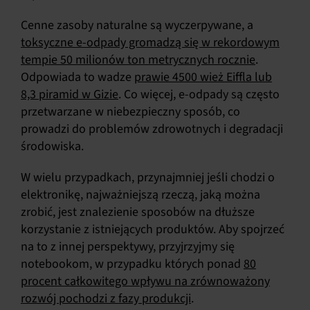
Cenne zasoby naturalne są wyczerpywane, a
toksyczne e-odpady gromadzą się w rekordowym
tempie 50 milionów ton metrycznych rocznie
.
Odpowiada to wadze
prawie 4500 wież Eiffla lub
8,3 piramid w Gizie
. Co więcej, e-odpady są często
przetwarzane w niebezpieczny sposób, co
prowadzi do problemów zdrowotnych i degradacji
środowiska.
W wielu przypadkach, przynajmniej jeśli chodzi o
elektronikę, najważniejszą rzeczą, jaką można
zrobić, jest znalezienie sposobów na dłuższe
korzystanie z istniejących produktów. Aby spojrzeć
na to z innej perspektywy, przyjrzyjmy się
notebookom, w przypadku których ponad
80
procent całkowitego wpływu na zrównoważony
rozwój pochodzi z fazy produkcji
.