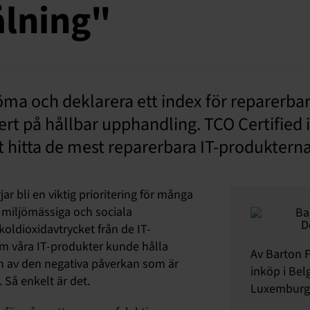
ålning"
öma och deklarera ett index för reparerbar
ert på hållbar upphandling. TCO Certified 
att hitta de mest reparerbara IT-produkter
r bli en viktig prioritering för många
de miljömässiga och sociala
koldioxidavtrycket från de IT-
om våra IT-produkter kunde hålla
Av Barton F
en av den negativa påverkan som är
inköp i Bel
 Så enkelt är det.
Luxemburg