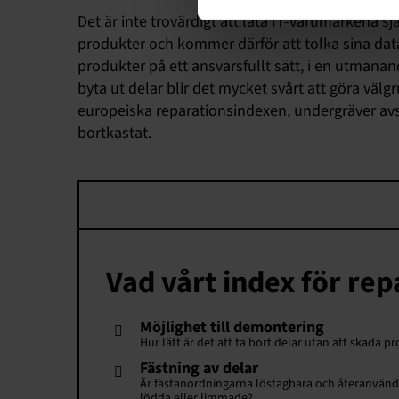
Det är inte trovärdigt att låta IT-varumärkena s
produkter och kommer därför att tolka sina data 
produkter på ett ansvarsfullt sätt, i en utmanand
byta ut delar blir det mycket svårt att göra väl
europeiska reparationsindexen, undergräver avsa
bortkastat.
Vad vårt index för re
Möjlighet till demontering
Hur lätt är det att ta bort delar utan att skada 
Fästning av delar
Är fästanordningarna löstagbara och återanvändb
lödda eller limmade?