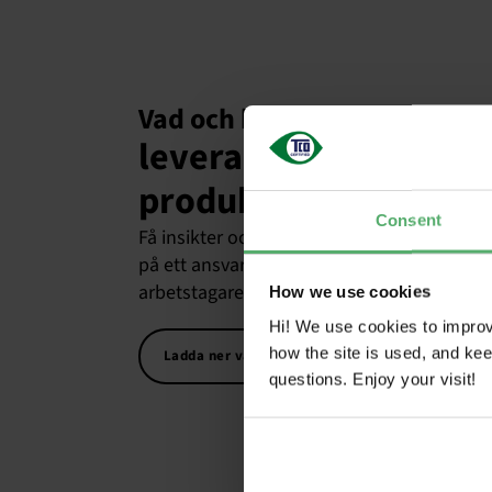
Vad och hur:
leverantörskedjan IT-
produkter
Consent
Få insikter och praktiska verktyg för att a
på ett ansvarsfullt sätt och stödja metod
arbetstagare och planeten.
How we use cookies
Hi! We use cookies to impro
how the site is used, and ke
Ladda ner vägledning
questions. Enjoy your visit!