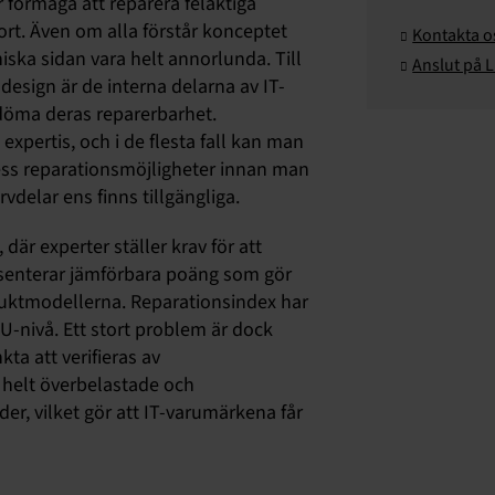
r förmåga att reparera felaktiga
jort. Även om alla förstår konceptet
Kontakta o
iska sidan vara helt annorlunda. Till
Anslut på 
esign är de interna delarna av IT-
bedöma deras reparerbarhet.
expertis, och i de flesta fall kan man
ess reparationsmöjligheter innan man
rvdelar ens finns tillgängliga.
där experter ställer krav för att
resenterar jämförbara poäng som gör
oduktmodellerna. Reparationsindex har
EU-nivå. Ett stort problem är dock
ta att verifieras av
helt överbelastade och
er, vilket gör att IT-varumärkena får