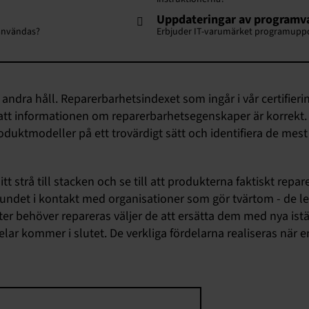
Uppdateringar av programv
 användas?
Erbjuder IT-varumärket programuppd
andra håll. Reparerbarhetsindexet som ingår i vår certifieri
r att informationen om reparerbarhetsegenskaper är korrekt. V
duktmodeller på ett trovärdigt sätt och identifiera de mest
 strå till stacken och se till att produkterna faktiskt reparer
undet i kontakt med organisationer som gör tvärtom - de le
 behöver repareras väljer de att ersätta dem med nya istäl
elar kommer i slutet. De verkliga fördelarna realiseras när 