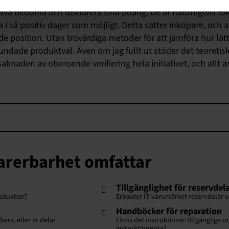
jälva bedöma och deklarera sina poäng. De är naturligtvis fok
i så positiv dager som möjligt. Detta sätter inköpare, och a
e position. Utan trovärdiga metoder för att jämföra hur lätt 
grundade produktval. Även om jag fullt ut stöder det teoret
knaden av oberoende verifiering hela initiativet, och allt a
parerbarhet omfattar
Tillgänglighet för reservdel
produkten?
Erbjuder IT-varumärket reservdelar s
Handböcker för reparation
ara, eller är delar
Finns det instruktioner tillgängliga 
instruktionerna?