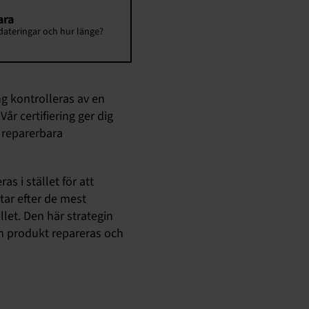
ara
ateringar och hur länge?
ng kontrolleras av en
år certifiering ger dig
 reparerbara
as i stället för att
tar efter de mest
let. Den här strategin
en produkt repareras och