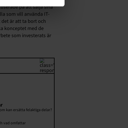
userade på att sälja sina
lla som vill använda IT-
det är att ta bort och
iska konceptet med de
rbete som investerats är
ar
om kan ersätta felaktiga delar?
och vad omfattar