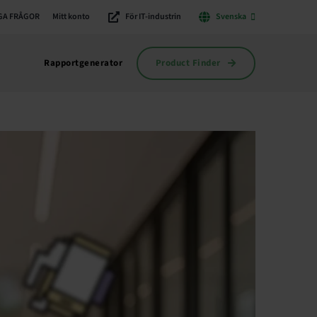
GA FRÅGOR
Mitt konto
För IT-industrin
Svenska
Product Finder
Rapportgenerator