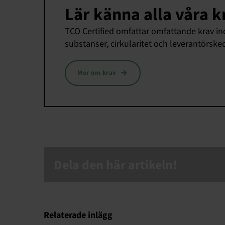
Lär känna alla våra k
TCO Certified omfattar omfattande krav in
substanser, cirkularitet och leverantörske
Mer om krav
Dela den här artikeln!
Relaterade inlägg