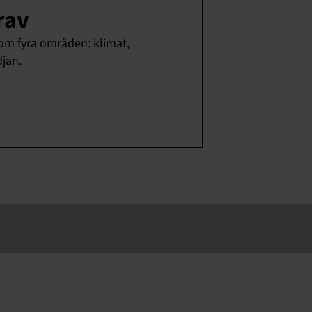
rav
om fyra områden: klimat,
djan.