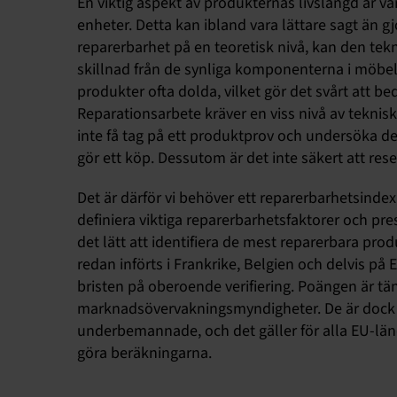
En viktig aspekt av produkternas livslängd är vå
enheter. Detta kan ibland vara lättare sagt än g
reparerbarhet på en teoretisk nivå, kan den tekn
skillnad från de synliga komponenterna i möbeld
produkter ofta dolda, vilket gör det svårt att 
Reparationsarbete kräver en viss nivå av teknisk 
inte få tag på ett produktprov och undersöka d
gör ett köp. Dessutom är det inte säkert att rese
Det är därför vi behöver ett reparerbarhetsindex, 
definiera viktiga reparerbarhetsfaktorer och p
det lätt att identifiera de mest reparerbara pr
redan införts i Frankrike, Belgien och delvis på 
bristen på oberoende verifiering. Poängen är tänk
marknadsövervakningsmyndigheter. De är dock 
underbemannade, och det gäller för alla EU-länd
göra beräkningarna.