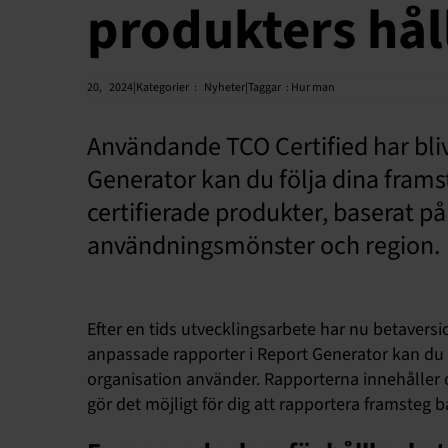
produkters hå
20,
2024|Kategorier
:
Nyheter|Taggar
:
Hur man
Användande TCO Certified har bli
Generator kan du följa dina fram
certifierade produkter, baserat p
användningsmönster och region.
Efter en tids utvecklingsarbete har nu betavers
anpassade rapporter i Report Generator kan du 
organisation använder. Rapporterna innehåller 
gör det möjligt för dig att rapportera framsteg bå