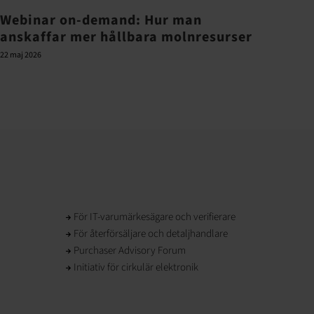
Webinar on-demand: Hur man
Hind
anskaffar mer hållbara molnresurser
öve
22 maj 2026
21 juni 
För IT-varumärkesägare och verifierare
För återförsäljare och detaljhandlare
Purchaser Advisory Forum
Initiativ för cirkulär elektronik