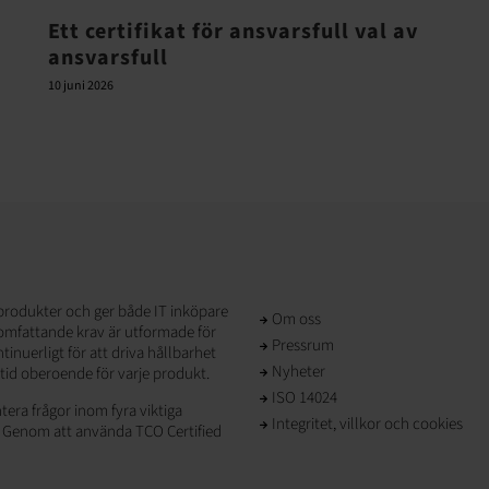
Ett certifikat för ansvarsfull val av
ansvarsfull
10 juni 2026
T-produkter och ger både IT inköpare
Om oss
 omfattande krav är utformade för
Pressrum
inuerligt för att driva hållbarhet
Nyheter
lltid oberoende för varje produkt.
ISO 14024
tera frågor inom fyra viktiga
Integritet, villkor och cookies
. Genom att använda TCO Certified