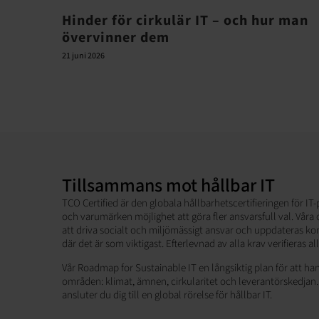
Hinder för cirkulär IT – och hur man
övervinner dem
21 juni 2026
Tillsammans mot hållbar IT
TCO Certified är den globala hållbarhetscertifieringen för I
och varumärken möjlighet att göra fler ansvarsfull val. Våra
att driva socialt och miljömässigt ansvar och uppdateras kont
där det är som viktigast. Efterlevnad av alla krav verifieras a
Vår Roadmap for Sustainable IT en långsiktig plan för att han
områden: klimat, ämnen, cirkularitet och leverantörskedjan
ansluter du dig till en global rörelse för hållbar IT.