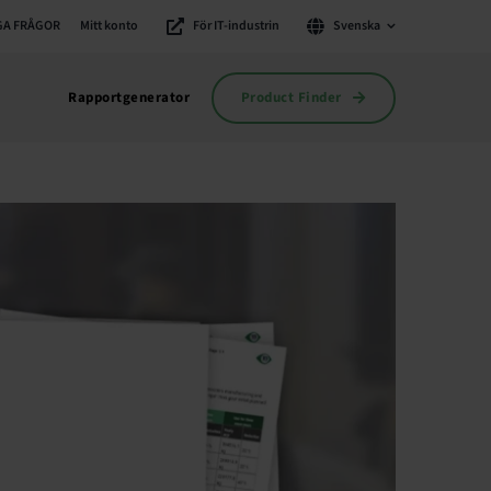
GA FRÅGOR
Mitt konto
För IT-industrin
Svenska
Product Finder
Rapportgenerator