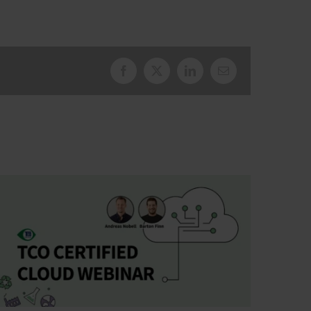
Facebook
X
LinkedIn
E-
post