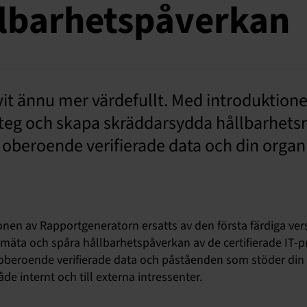
llbarhetspåverkan
vit ännu mer värdefullt. Med introduktion
steg och skapa skräddarsydda hållbarhetsr
å oberoende verifierade data och din organ
ionen av Rapportgeneratorn ersatts av den första färdiga v
mäta och spåra hållbarhetspåverkan av de certifierade IT-
oberoende verifierade data och påståenden som stöder din 
de internt och till externa intressenter.