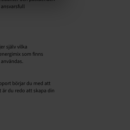
 ansvarsfull
r själv vilka
energimix som finns
t användas.
apport börjar du med att
t är du redo att skapa din