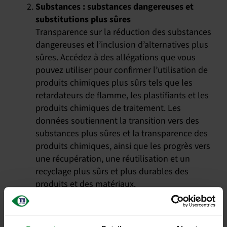
Substances : substances dangereuses et
substitutions plus sûres
Transparence sur la réduction des substances
dangereuses et l’inclusion d’alternatives plus
sûres. Accédez à des allégations que vous
pouvez utiliser pour confirmer l’utilisation de
produits chimiques plus sûrs tels que les
retardateurs de flamme, les plastifiants et les
produits chimiques de traitement. Les
données soutiennent la transition vers des
substances plus sûres et la transparence des
produits chimiques, ainsi que les progrès vers
une récupération, une réutilisation et un
recyclage plus sûrs et plus durables des
produits et des matériaux.
Circularité : empreinte matérielle, durée de
vie prolongée du produit et déchets
électroniques