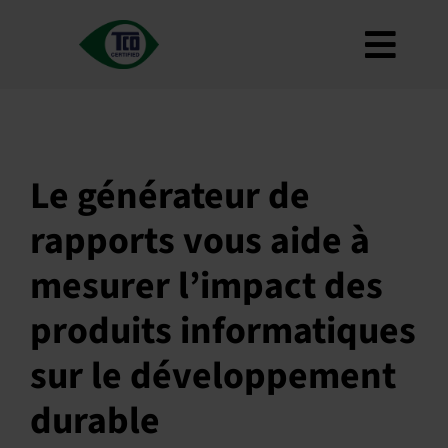
Skip
to
Toggl
content
À propos de
Navig
Critères
Comment l'utiliser ?
Le générateur de
Feuille de route
rapports vous aide à
Product Finder
mesurer l’impact des
Nous contacter
produits informatiques
Bulletin d'information
sur le développement
FAQ
durable
Mon compte
Recherche