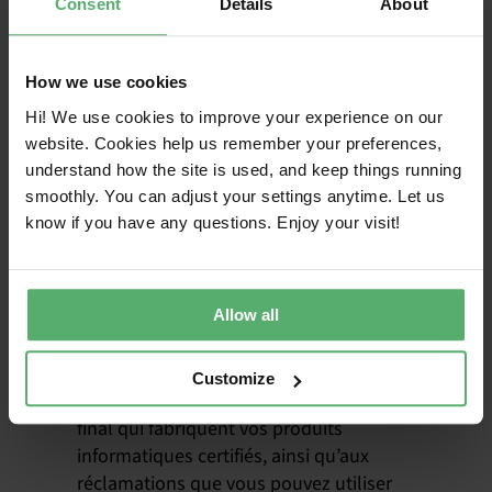
Consent
Details
About
Mesurez la teneur en plastique recyclé et le
potentiel de réduction des déchets
électroniques. Consultez la répartition de la
How we use cookies
teneur en matériaux recyclés et votre
Hi! We use cookies to improve your experience on our
empreinte matérielle. Projetez la réduction
website. Cookies help us remember your preferences,
future des déchets électroniques et
understand how the site is used, and keep things running
l’empreinte matérielle de vos produits
smoothly. You can adjust your settings anytime. Let us
informatiques en fonction de l’allongement
know if you have any questions. Enjoy your visit!
de leur durée de vie. Les données
soutiennent l’évolution vers une plus grande
circularité des produits informatiques.
Allow all
Supply chain : responsabilité sociale et
environnementale dans la supply chain
Accédez à des informations sur le nombre de
Customize
travailleurs dans les usines d’assemblage
final qui fabriquent vos produits
informatiques certifiés, ainsi qu’aux
réclamations que vous pouvez utiliser