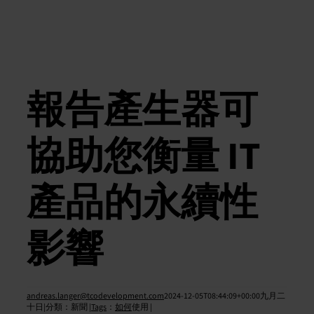
報告產生器可
協助您衡量 IT
產品的永續性
影響
andreas.langer@tcodevelopment.com
2024-12-05T08:44:09+00:00九月
二
十日|
分類
：
新聞
|Tags
：
如何
使用
|