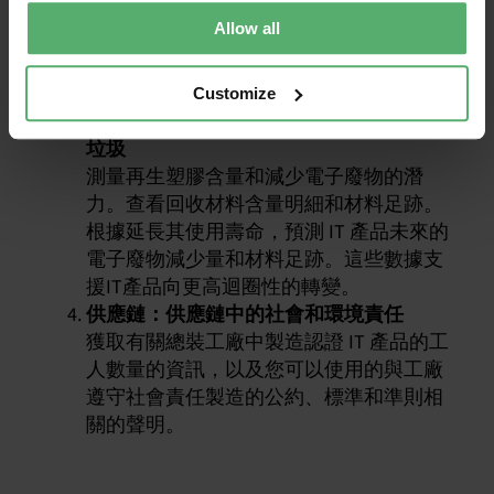
（如阻燃劑、增塑劑和工藝化學品）的聲
Allow all
明。這些數據支援向更安全的物質和化學
透明度的轉變，並朝著更安全、更 永續的
產品和材料的回收、再利用和再迴圈。
Customize
迴圈性：材料足跡、延長產品壽命和電子
垃圾
測量再生塑膠含量和減少電子廢物的潛
力。查看回收材料含量明細和材料足跡。
根據延長其使用壽命，預測 IT 產品未來的
電子廢物減少量和材料足跡。這些數據支
援IT產品向更高迴圈性的轉變。
供應鏈：供應鏈中的社會和環境責任
獲取有關總裝工廠中製造認證 IT 產品的工
人數量的資訊，以及您可以使用的與工廠
遵守社會責任製造的公約、標準和準則相
關的聲明。