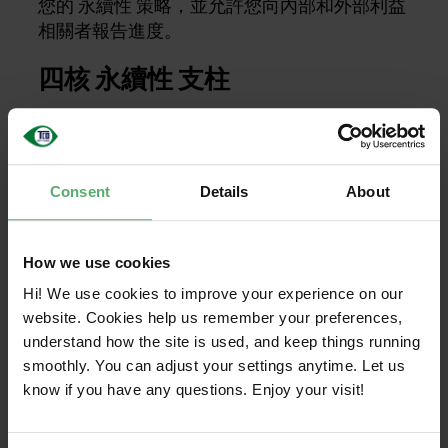
您的 永續性 策略，並允許您向內部和外部利益
相關者報告進度。
四核 永續性 支柱
報告生成器提供對四個核心的見解 永續性 支柱
TCO Certified:
Consent
Details
About
氣候：產品碳足跡和scope 2 與 3 排放量
深入瞭解您的認證 IT 產品對氣候的影響。
How we use cookies
獲取產品碳足跡測量scope 2 和 3 排放），
Hi! We use cookies to improve your experience on our
並清楚瞭解您的 IT 產品組合在使用階段和
website. Cookies help us remember your preferences,
供應鏈中對氣候的影響。計算每年的排放
understand how the site is used, and keep things running
量以及產品使用更長時間後的減量。
smoothly. You can adjust your settings anytime. Let us
物質：有害物質和更安全的替代品
know if you have any questions. Enjoy your visit!
減少有害物質和納入更安全的替代品的透
明度。獲取可用於確認使用更安全化學品