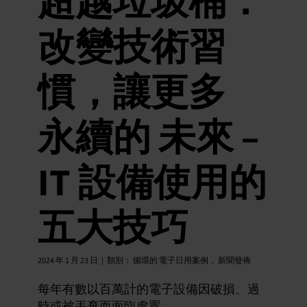
超越垃圾桶：
改變技術習
慣，讓更多
永續的 未來 –
IT 設備使用的
五大技巧
2024 年 1 月 23 日
|
類別：
循環的 電子日用案例
，
新聞發佈
每年有數以百萬計的電子設備因破損、過
時或被丟棄而面臨處置。