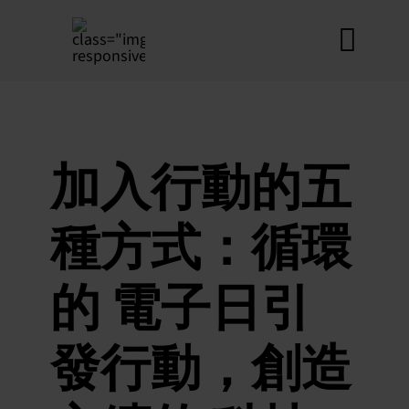
跳
至
切
內
容
換
導
如
加入行動的五
覽
道
種方式：循環
Produ
聯
的 電子日引
常
發行動，創造
我