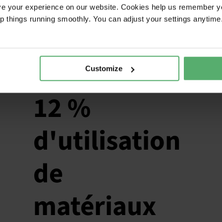
un événement exclusif de lancement et
ve your experience on our website. Cookies help us remember y
webinaire du nouveau rapport de
ep things running smoothly. You can adjust your settings anytime
tendance "Circular Electronics Towards
2035".
Customize
12 %
d'utilisation
de
matériaux