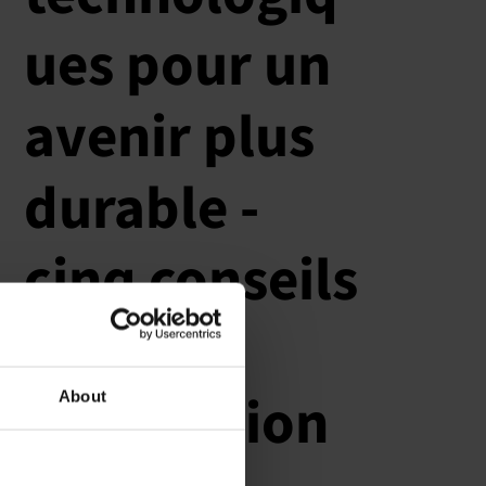
ues pour un
avenir plus
durable -
cinq conseils
pour
l'utilisation
About