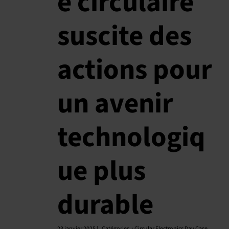
e circulaire
suscite des
actions pour
un avenir
technologiq
ue plus
durable
23 janvier 2025 |
Catégories
:
Circular Electronics Day Case
,