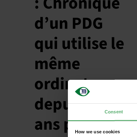
: Chronique
d’un PDG
qui utilise le
même
ordinateur
depuis 10
Consent
ans pour
How we use cookies