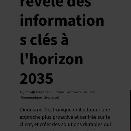
révèle des
information
s clés à
l'horizon
2035
15,
2024|Categories
:
Circular Electronics Day Case
,
Communiqué
de presse|
L'industrie électronique doit adopter une
approche plus proactive et centrée sur le
client, et créer des solutions durables qui