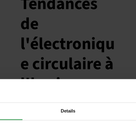
Tendances
de
l'électroniqu
e circulaire à
l'horizon
2035
Details
Le
19
2023|Catégories
:
Journée de l'électronique
Rejoignez-nous le 24 janvier 2024 pour