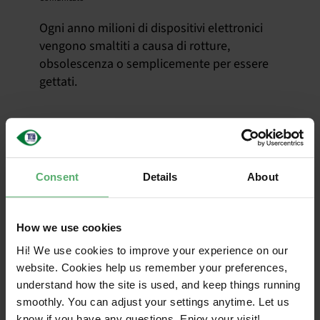
Ogni anno milioni di dispositivi elettronici
vengono smaltiti a causa di rotture,
obsolescenza o semplicemente per essere
gettati.
Webinar on-
Consent
Details
About
demand: Tendenze
dell'elettronica
How we use cookies
Hi! We use cookies to improve your experience on our
circolare verso il
website. Cookies help us remember your preferences,
understand how the site is used, and keep things running
2035
smoothly. You can adjust your settings anytime. Let us
know if you have any questions. Enjoy your visit!