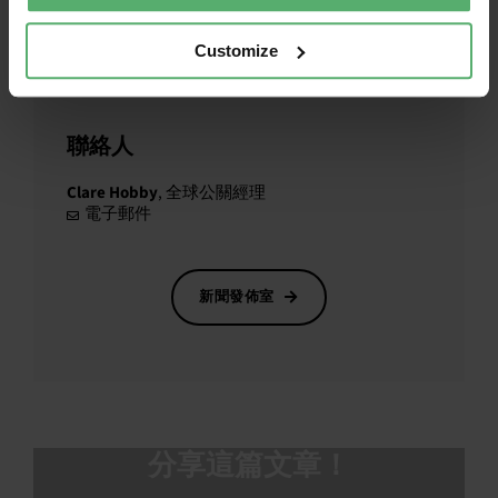
合所有標準，都會經過獨立驗證。我們的永續的
IT 路線圖是解決氣候、物質、循環性和供應鏈四
Customize
個關鍵領域問題的長期計劃。使用TCO Certified，
您就加入了永續的 IT 全球運動。
聯絡人
Clare Hobby
, 全球公關經理
電子郵件
新聞發佈室
分享這篇文章！