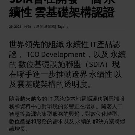
續性 雲基礎架構認證
中文 (繁體)
29, 2023|
分類
：
新聞
,
新聞稿|
Tags
：
世界領先的組織 永續性 IT產品認
證， TCO Development，以及 永續
的 數位基礎設施聯盟（SDIA）現
在聯手進一步推動邊界 永續性 以
及雲基礎架構的透明度。
隨著越來越多的 IT 系統從本地電腦遷移到雲端服
務和資料中心對環境的影響正在增加。隨著人工
智慧等資源密集型服務的興起，對數位化轉型、
數位產品和服務的需求以及 永續的 解決方案將繼
續增長。