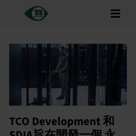
跳
至
切
內
容
大約
換
標準
導
如何使用
覽
道路地圖
Product Finder
聯繫我們
通訊
常見問題
TCO Development 和
我的帳戶
SDIA旨在開發一個 永
搜索