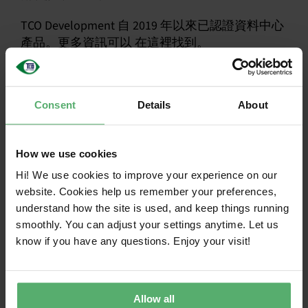
TCO Development 自 2019 年以來已認證資料中心
產品。更多資訊可以
在這裡
找到。
關於SDIA
成立於 2019 年
國家統計局
.是一個由 100 多個組
Consent
Details
About
織組成的非營利網路，共同致力於建立永續的 數
位經濟。它結合了數位生態系統中的所有利益相
關者 - 從產業到政府、供應商和消費者 - 以實現其
How we use cookies
到 2030永續的 數位基礎設施路線圖。
Hi! We use cookies to improve your experience on our
website. Cookies help us remember your preferences,
understand how the site is used, and keep things running
smoothly. You can adjust your settings anytime. Let us
Together toward永續的 IT
know if you have any questions. Enjoy your visit!
TCO Certified 是針對 IT 產品的全球永續性 認證，
可讓 IT 買家和品牌商做出更負責任的選擇。我們
的全面標準旨在推動社會和環境責任，並持續更
Allow all
新，以在最重要的地方永續性 。每項產品是否符