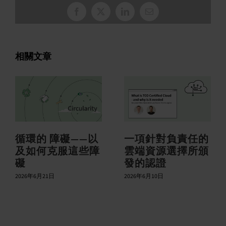
臉
X
LinkedIn
電
書
子
郵
件
相關文章
循環的 障礙——以
一項針對負責任的
及如何克服這些障
雲端資源選擇所頒
礙
發的認證
2026年6月21日
2026年6月10日