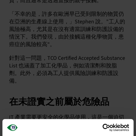
質，而且通常是透過直接的親手接觸。
「不幸的是，許多在歐洲早已受到限制的物質仍
在亞洲的生產線上使用，」Stephen 說。"工人的
風險極高，尤其是在沒有適當訓練和防護設備的
情況下。我們發現，由於接觸這種化學物質，患
癌症的風險較高"。
針對這一問題，TCO Certified Accepted Substance
List 也涵蓋了加工化學品，例如清潔劑和脫脂
劑。此外，必須為工人提供風險訓練和防護設
備。
在未證實之前屬於危險品
IT 產業需要更安全的化學品使用，這是一個迫切
的問題。目前有超過 350,000 種不同的物質可供
使用，但只有 1% 的物質經過風險評估，以確定