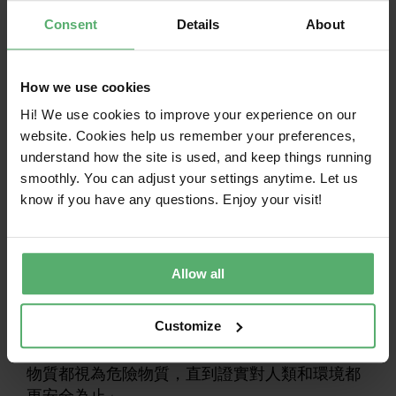
其對人類健康和環境的影響。
Consent
Details
About
迄今為止，化學品風險管理主要依賴於法規和限
制物質清單。這種策略的問題在於它是被動的 -
How we use cookies
在造成傷害後才禁止有害物質。此外，這也會導
致所謂的「遺憾的替代」，將一種有害化學物質
Hi! We use cookies to improve your experience on our
website. Cookies help us remember your preferences,
換成另一種可能同樣有害，甚至更糟的化學物
understand how the site is used, and keep things running
質。
smoothly. You can adjust your settings anytime. Let us
TCO Certified 採用獨特的前瞻性方法來應付這項
know if you have any questions. Enjoy your visit!
挑戰，著重於從一開始就預防風險。在這裡，每
種物質都由獨立的毒理學家進行評估。除非發現
有更安全的替代品，否則不能用於認證產品和製
Allow all
造過程中。
Customize
正如 Stephen 所說：「我們的清單不是假設化學
物質在被證實危險之前都是安全的，而是將所有
物質都視為危險物質，直到證實對人類和環境都