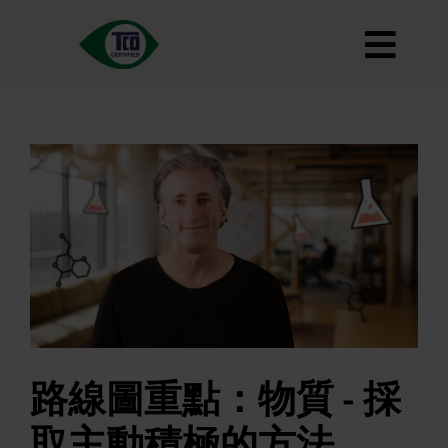
跳
至
切
內
容
大約
換
標準
導
如何使用
覽
道路地圖
Product Finder
聯繫我們
通訊
常見問題
路線圖重點：物質 - 採
我的帳戶
取主動積極的方法
搜索