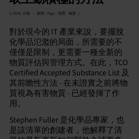
中文 (繁體)
3, 2025|
分類
：
新聞
|Tags
：
視野
,
物質
|
對於現今的 IT 產業來說，要擺脫
化學品氾濫的局面，所需要的不
僅僅是限制，更需要一種全新的
物質評估與管理方式。在此，TCO
Certified Accepted Substance List 及
其前瞻性方法 - 在未證實之前將物
質視為有害物質 - 已經發揮了作
用。
Stephen Fuller 是化學品專家，也
是該清單的創建者，他解釋了清