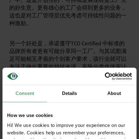
厂中。这是开创性的：可持续发展现在是工厂主
的好生意。更有雄心的工厂会得到更多的业务，
这也是对工厂管理层优先考虑可持续性问题的一
种激励。
另一个好处是，承诺遵守TCO Certified 中标准的
品牌所有者更有可能分享同一工厂。与其试图满
足可能相互矛盾的个别客户要求，该行业就可以
专注于做出重要的持续改进。风险分类也使审计
和后续行动有了更有效的计划，对高风险工厂进
行更严格的监测，从而推动更快的进展。
Consent
Details
About
目前TCO Certified Accepted Factory List 84家工
厂。自2018年启动以来，已有47家工厂被移出名
单，其中大部分是因为不符合TCO Certified 。 我
How we use cookies
们还注意到，总体而言，工厂表现已显著改善，
Hi! We use cookies to improve your experience on our
工作环境更加安全，过度加班的问题也减少了。
website. Cookies help us remember your preferences,
此外，越来越多的工厂正努力满足维持SA8000认