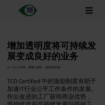
跳
到
切
内
容
关于
换
标准
导
如何使用
增加透明度将可持续发
航
路线图
展变成良好的业务
Product Finder
联系我们
14,
2023
|分类：
新闻|
标签
：
新闻
,
供应链
通讯
TCO Certified 中的激励制度有助于
常见问题
加速IT行业公平工作条件的发展。
作出改进的工厂获得商业优势，
我的账户
而持续存在可持续发展问题的工
搜索