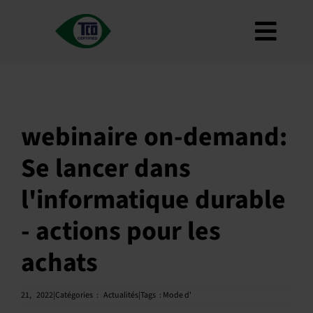
Skip
to
Toggl
content
À propos de
Navig
Critères
Comment l'utiliser ?
webinaire on-demand:
Feuille de route
Se lancer dans
Product Finder
l'informatique durable
Nous contacter
- actions pour les
Bulletin d'information
achats
FAQ
Mon compte
21,
2022|Catégories
:
Actualités|Tags
:
Mode d'
Recherche