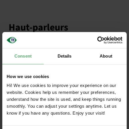
Haut-parleurs
Consent
Details
About
Michael Buchanan
How we use cookies
Hi! We use cookies to improve your experience on our
Responsable des fournisseurs de TIC, Northern Beaches
Council, Australie
website. Cookies help us remember your preferences,
understand how the site is used, and keep things running
smoothly. You can adjust your settings anytime. Let us
Biographie
know if you have any questions. Enjoy your visit!