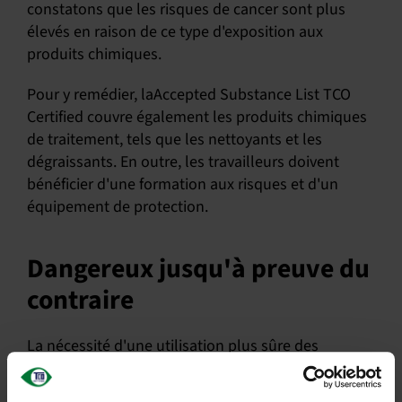
constatons que les risques de cancer sont plus
élevés en raison de ce type d'exposition aux
produits chimiques.
Pour y remédier, laAccepted Substance List TCO
Certified couvre également les produits chimiques
de traitement, tels que les nettoyants et les
dégraissants. En outre, les travailleurs doivent
bénéficier d'une formation aux risques et d'un
équipement de protection.
Dangereux jusqu'à preuve du
contraire
La nécessité d'une utilisation plus sûre des
produits chimiques dans l'industrie des
technologies de l'information est une question