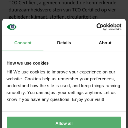
TCO Certified, algemeen bundelt de kenmerkende
duurzaamheidsvereisten van TCO Certified op vier
gebieden: klimaat, stoffen, circulariteit en
toeleveringsketen, evenals verplichte
onafhankelijke verificatie, wat zorgt voor
consistentie en verantwoording. Het kan worden
Consent
Details
About
toegepast op elke IT-productcategorie die
momenteel niet wordt gedekt door
productspecifieke criteria.
How we use cookies
Hi! We use cookies to improve your experience on our
website. Cookies help us remember your preferences,
understand how the site is used, and keep things running
Samen op weg naar
smoothly. You can adjust your settings anytime. Let us
duurzame IT
know if you have any questions. Enjoy your visit!
TCO Certified is de wereldwijde
duurzaamheidscertificering voor IT-producten en
stelt zowel IT-kopers als merken in staat om meer
Allow all