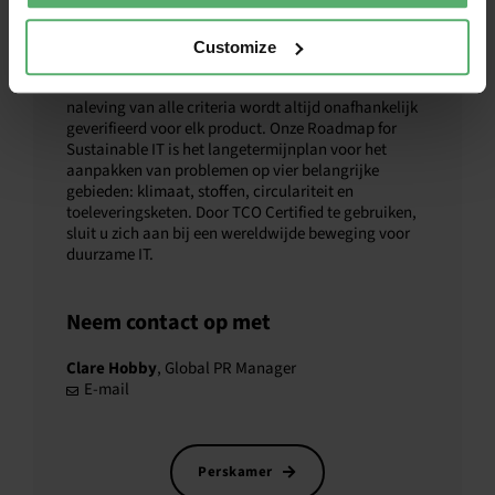
verantwoorde keuzes te maken. Onze uitgebreide
criteria zijn ontworpen om sociale en
milieuverantwoordelijkheid te stimuleren en worden
Customize
voortdurend bijgewerkt om duurzaamheid te
stimuleren waar het er het meest toe doet. De
naleving van alle criteria wordt altijd onafhankelijk
geverifieerd voor elk product. Onze Roadmap for
Sustainable IT is het langetermijnplan voor het
aanpakken van problemen op vier belangrijke
gebieden: klimaat, stoffen, circulariteit en
toeleveringsketen. Door TCO Certified te gebruiken,
sluit u zich aan bij een wereldwijde beweging voor
duurzame IT.
Neem contact op met
Clare Hobby
, Global PR Manager
E-mail
Perskamer