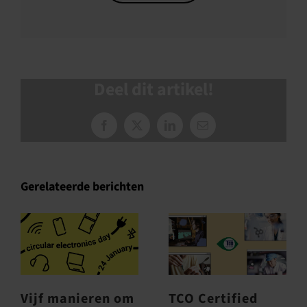
Deel dit artikel!
Facebook
X
LinkedIn
E-
mail
Gerelateerde berichten
Vijf manieren om
TCO Certified