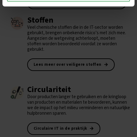
De impact op het klimaat verminderen
Stoffen
Veel chemische stoffen die in de IT-sector worden
gebruikt, brengen onbekende risico’s met zich mee.
Aangezien de wetgeving achterloopt, moeten
stoffen worden beoordeeld voordat ze worden
gebruikt.
Lees meer over veiligere stoffen
Circulariteit
Door producten langer te gebruiken en de kringloop
van producten en materialen te bevorderen, kunnen
we de impact op het milieu verminderen en natuurlijke
hulpbronnen sparen.
Circulaire IT in de praktijk