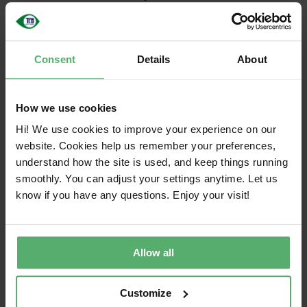
duurzame verandering te stimuleren, moeten alle
belangrijke aspecten worden meegenomen:
klimaat, stoffen, circulariteit en de
Consent
Details
About
toeleveringsketen.
Verken elk gebied om inzicht te krijgen in de
How we use cookies
belangrijkste uitdagingen op het gebied van
duurzaamheid en hoe TCO Certified deze aan te
Hi! We use cookies to improve your experience on our
pakken. Ontdek welke criteria de certificering
website. Cookies help us remember your preferences,
omvat en hoe IT-inkopers duurzamere werkwijzen
understand how the site is used, and keep things running
kunnen ondersteunen.
smoothly. You can adjust your settings anytime. Let us
know if you have any questions. Enjoy your visit!
Klimaat
IT-producten dragen door hun uitstoot gedurende
Allow all
hun hele levenscyclus bij aan de klimaatcrisis. Er zijn al
doeltreffende methoden beschikbaar om de impact
op het klimaat te verminderen.
Customize