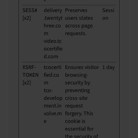
SESS#
delivery
Preserves
Sessi
[x2]
.twentyt
users states
on
hree.co
across page
m
requests.
video.tc
ocertifie
d.com
XSRF-
tcocerti
Ensures visitor
1 day
TOKEN
fied.co
browsing-
[x2]
m
security by
tco-
preventing
develop
cross-site
ment.in
request
volve.m
forgery. This
e
cookie is
essential for
the security of