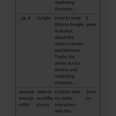
marketing
channels.
_ga_#
Google
Used to send
2
data to Google
years
Analytics
about the
visitor's device
and behavior.
Tracks the
visitor across
devices and
marketing
channels.
api/aud
video.tc
Collects data
Sessi
ience/p
ocertifie
on visitor
on
rofile
d.com
interaction
with the