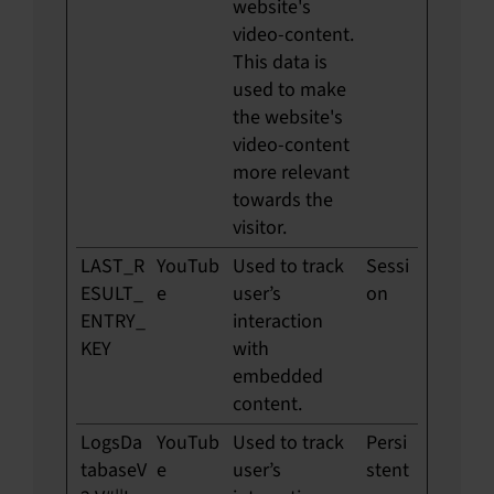
website's
video-content.
This data is
used to make
the website's
video-content
more relevant
towards the
visitor.
LAST_R
YouTub
Used to track
Sessi
ESULT_
e
user’s
on
ENTRY_
interaction
KEY
with
embedded
content.
LogsDa
YouTub
Used to track
Persi
tabaseV
e
user’s
stent