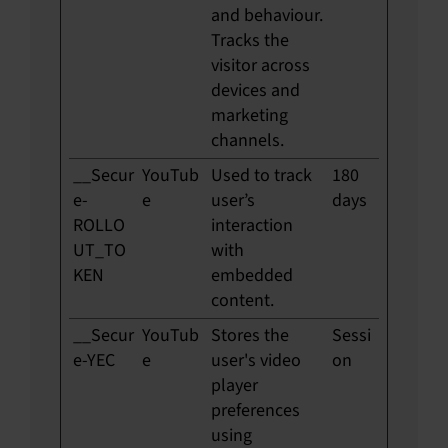
and behaviour.
Tracks the
visitor across
devices and
marketing
channels.
__Secur
YouTub
Used to track
180
e-
e
user’s
days
ROLLO
interaction
UT_TO
with
KEN
embedded
content.
__Secur
YouTub
Stores the
Sessi
e-YEC
e
user's video
on
player
preferences
using