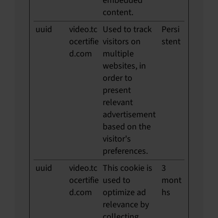
embedded
content.
uuid
video.tc
Used to track
Persi
ocertifie
visitors on
stent
d.com
multiple
websites, in
order to
present
relevant
advertisement
based on the
visitor's
preferences.
uuid
video.tc
This cookie is
3
ocertifie
used to
mont
d.com
optimize ad
hs
relevance by
collecting