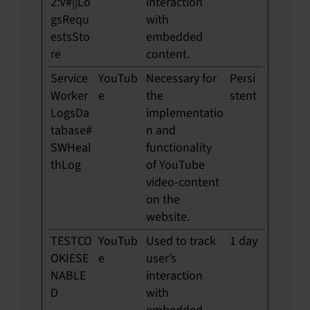
2:V#||Lo
interaction
gsRequ
with
estsSto
embedded
re
content.
Service
YouTub
Necessary for
Persi
Worker
e
the
stent
LogsDa
implementatio
tabase#
n and
SWHeal
functionality
thLog
of YouTube
video-content
on the
website.
TESTCO
YouTub
Used to track
1 day
OKIESE
e
user’s
NABLE
interaction
D
with