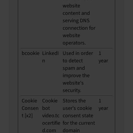
website
content and
serving DNS
connection for
website
operators.
bcookie
LinkedI
Used in order
1
n
to detect
year
spam and
improve the
website's
security.
Cookie
Cookie
Stores the
1
Consen
bot
user's cookie
year
t [x2]
video.tc
consent state
ocertifie
for the current
d.com
domain