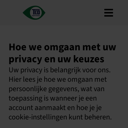
Ga
naar
Navig
de
inhoud
Over
Togge
Criteria
Hoe we omgaan met uw
Hoe te gebruiken
privacy en uw keuzes
Wegenkaart
Uw privacy is belangrijk voor ons.
Product Finder
Hier lees je hoe we omgaan met
Contacteer ons
persoonlijke gegevens, wat van
Nieuwsbrief
toepassing is wanneer je een
FAQ
account aanmaakt en hoe je je
cookie-instellingen kunt beheren.
Mijn rekening
Zoek op