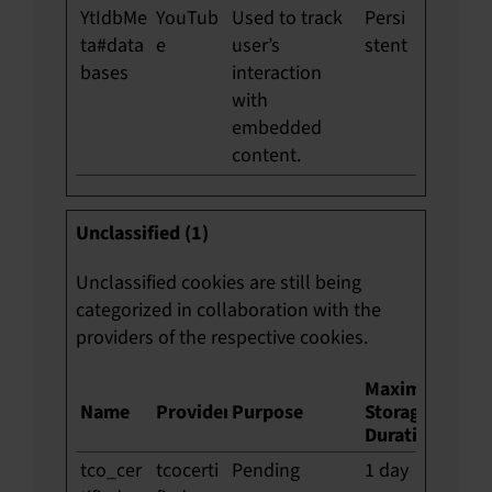
YtIdbMe
YouTub
Used to track
Persi
ta#data
e
user’s
stent
bases
interaction
with
embedded
content.
Unclassified (1)
Unclassified cookies are still being
categorized in collaboration with the
providers of the respective cookies.
Maximum
Name
Provider
Purpose
Storage
Duration
tco_cer
tcocerti
Pending
1 day