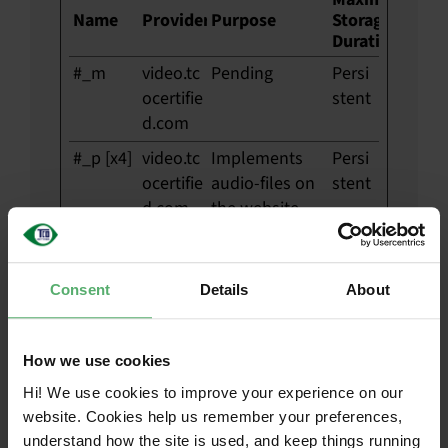
Name
Provider
Purpose
Storage
Duration
#_m
video.tc
Pending
Persi
ocertifie
stent
d.com
#_p [x4]
video.tc
Implements
Persi
ocertifie
audio-files on
stent
d.com
the website,
and
determines
how many and
Consent
Details
About
who have
listened to
these files.
How we use cookies
__hssc
HubSp
Identifies if the
1 day
Hi! We use cookies to improve your experience on our
ot
cookie data
website. Cookies help us remember your preferences,
needs to be
understand how the site is used, and keep things running