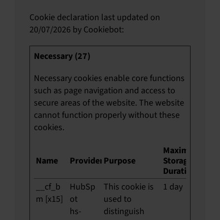
Cookie declaration last updated on
20/07/2026 by
Cookiebot
:
Necessary (27)
Necessary cookies enable core functions
such as page navigation and access to
secure areas of the website. The website
cannot function properly without these
cookies.
Maximum
Name
Provider
Purpose
Storage
Duration
__cf_b
HubSp
This cookie is
1 day
m [x15]
ot
used to
hs-
distinguish