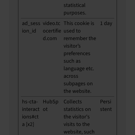
statistical
purposes.
ad_sess
video.tc
This cookie is
1 day
ion_id
ocertifie
used to
d.com
remember the
visitor’s
preferences
such as
language etc.
across
subpages on
the website.
hs-cta-
HubSp
Collects
Persi
interact
ot
statistics on
stent
ions#ct
the visitor's
a [x2]
visits to the
website, such