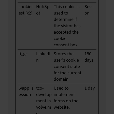
cookiet
HubSp
This cookie is
Sessi
est [x2]
ot
used to
on
determine if
the visitor has
accepted the
cookie
consent box.
li_gc
LinkedI
Stores the
180
n
user's cookie
days
consent state
for the current
domain
lvapp_s
tco-
Used to
1 day
ession
develop
implement
ment.in
forms on the
volve.m
website.
e