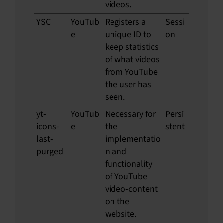
videos.
YSC
YouTub
Registers a
Sessi
e
unique ID to
on
keep statistics
of what videos
from YouTube
the user has
seen.
yt-
YouTub
Necessary for
Persi
icons-
e
the
stent
last-
implementatio
purged
n and
functionality
of YouTube
video-content
on the
website.