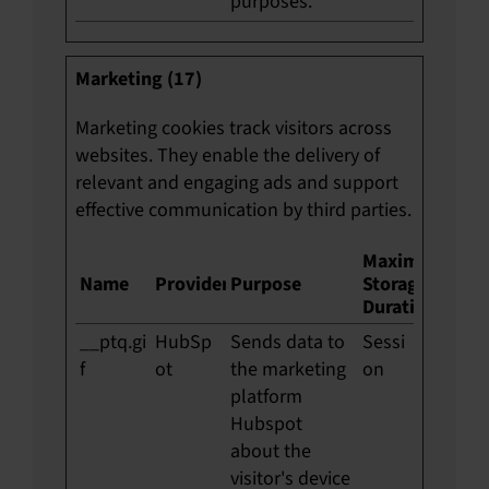
purposes.
Marketing (17)
Marketing cookies track visitors across
websites. They enable the delivery of
relevant and engaging ads and support
effective communication by third parties.
Maximum
Name
Provider
Purpose
Storage
Duration
__ptq.gi
HubSp
Sends data to
Sessi
f
ot
the marketing
on
platform
Hubspot
about the
visitor's device