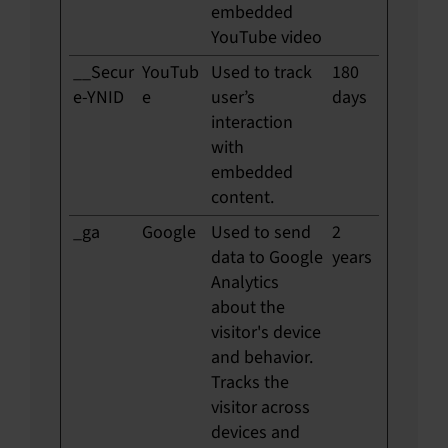
embedded
YouTube video
__Secur
YouTub
Used to track
180
e-YNID
e
user’s
days
interaction
with
embedded
content.
_ga
Google
Used to send
2
data to Google
years
Analytics
about the
visitor's device
and behavior.
Tracks the
visitor across
devices and