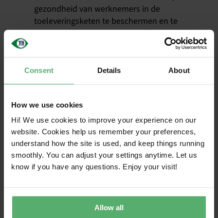
gezondheid van werknemers in de
toeleveringsketen te beschermen en te
voorkomen dat gevaarlijke stoffen weglekken
in de natuur.
Circulariteit:
In 2022 bereikte e-waste een
record van 62 miljoen ton en de verwachting
Consent
Details
About
is dat dit er 82 miljoen zullen zijn in 2030.
Merken moeten ontwerpen voor een lange
levensduur en circulaire stromen van
How we use cookies
producten en materialen mogelijk maken.
Hi! We use cookies to improve your experience on our
TCO Certified stimuleert dit door de
website. Cookies help us remember your preferences,
levensduur van producten te verlengen met
understand how the site is used, and keep things running
langere garanties, verbeterde
smoothly. You can adjust your settings anytime. Let us
repareerbaarheid en recycling, samen met het
know if you have any questions. Enjoy your visit!
eenvoudiger vervangen van batterijen. Het
doel is om e-waste te verminderen,
circulariteit te stimuleren en organisaties
Allow all
kostenbesparingen op lange termijn te