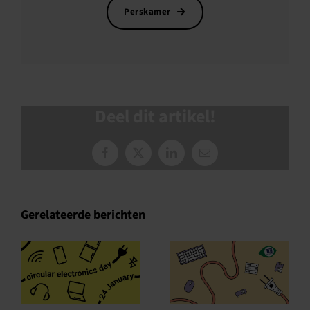
Perskamer
Deel dit artikel!
Facebook
X
LinkedIn
E-
mail
Gerelateerde berichten