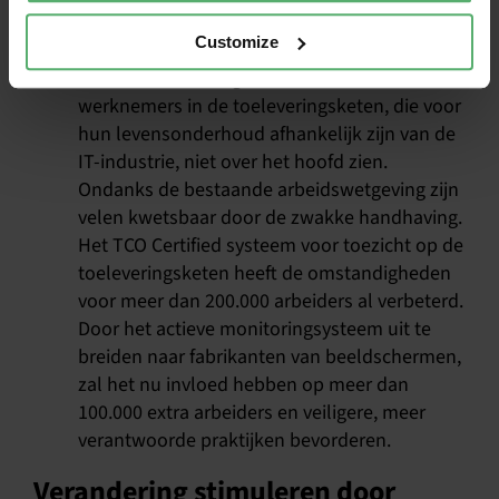
bieden.
Customize
Toeleveringsketen:
Bij het aanpakken van de
klimaatverandering is het cruciaal dat we de
werknemers in de toeleveringsketen, die voor
hun levensonderhoud afhankelijk zijn van de
IT-industrie, niet over het hoofd zien.
Ondanks de bestaande arbeidswetgeving zijn
velen kwetsbaar door de zwakke handhaving.
Het TCO Certified systeem voor toezicht op de
toeleveringsketen heeft de omstandigheden
voor meer dan 200.000 arbeiders al verbeterd.
Door het actieve monitoringsysteem uit te
breiden naar fabrikanten van beeldschermen,
zal het nu invloed hebben op meer dan
100.000 extra arbeiders en veiligere, meer
verantwoorde praktijken bevorderen.
Verandering stimuleren door