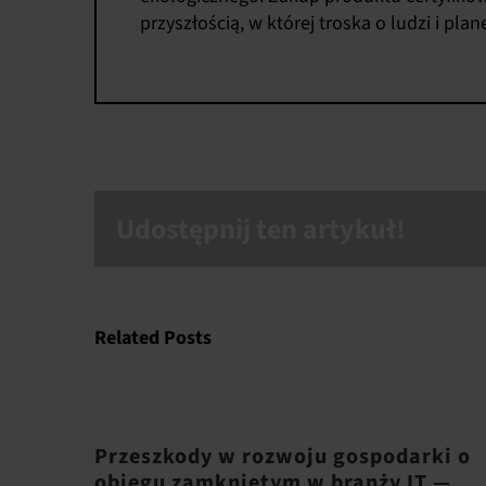
przyszłością, w której troska o ludzi i p
Udostępnij ten artykuł!
Related Posts
Przeszkody w rozwoju gospodarki o
obiegu zamkniętym w branży IT —