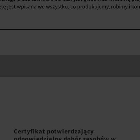
lanetę jest wpisana we wszystko, co produkujemy, robimy i k
Certyfikat potwierdzający
odpowiedzialny dobór zasobów w