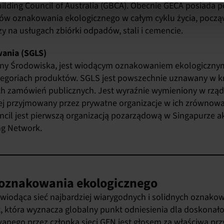
ilding Council of Australia (GBCA). Obecnie GECA posiada
ów oznakowania ekologicznego w całym cyklu życia, począw
 na usługach zbiórki odpadów, stali i cemencie.
wania (SGLS)
ony Środowiska, jest wiodącym oznakowaniem ekologiczny
egoriach produktów. SGLS jest powszechnie uznawany w kr
ych zamówień publicznych. Jest wyraźnie wymieniony w rzą
ej przyjmowany przez prywatne organizacje w ich zrównowa
ncil jest pierwszą organizacją pozarządową w Singapurze 
ng Network.
i oznakowania ekologicznego
 wiodąca sieć najbardziej wiarygodnych i solidnych oznako
it, która wyznacza globalny punkt odniesienia dla doskona
anego przez członka sieci GEN jest głosem za właściwą przy