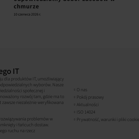
chmurze
10 czerwca 2026 r.
go IT
ju dla produktów IT, umożliwiający
 odpowiedzialnych wyborów. Nasze
O nas
dzialności społecznej i
wnoważony rozwój tam, gdzie ma to
Pokój prasowy
st zawsze niezależnie weryfikowana
Aktualności
ISO 14024
 rozwiązywania problemów w
Prywatność, warunki i pliki cooki
amknięty i łańcuch dostaw.
nego ruchu na rzecz