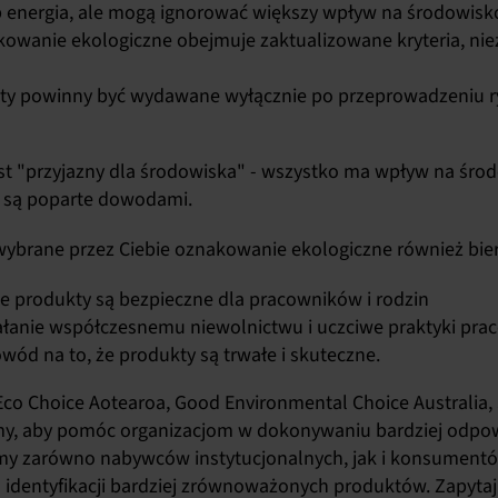
b energia, ale mogą ignorować większy wpływ na środowisk
kowanie ekologiczne obejmuje zaktualizowane kryteria, niez
ikaty powinny być wydawane wyłącznie po przeprowadzeniu r
est "przyjazny dla środowiska" - wszystko ma wpływ na śro
ie są poparte dowodami.
wybrane przez Ciebie oznakowanie ekologiczne również bie
że produkty są bezpieczne dla pracowników i rodzin
ałanie współczesnemu niewolnictwu i uczciwe praktyki pra
wód na to, że produkty są trwałe i skuteczne.
Eco Choice Aotearoa
,
Good Environmental Choice Australia
,
emy, aby pomóc organizacjom w dokonywaniu bardziej odpow
zarówno nabywców instytucjonalnych, jak i konsumentów
dentyfikacji bardziej zrównoważonych produktów. Zapytaj o