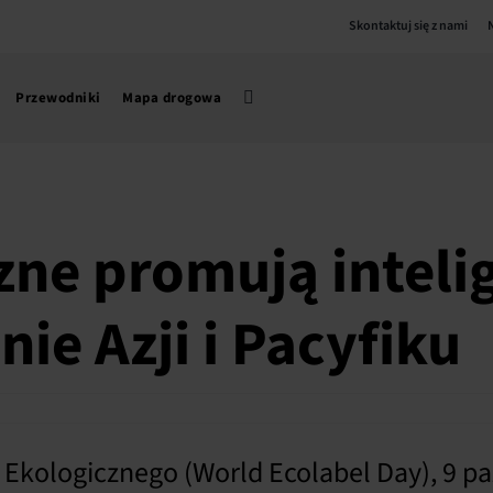
Skontaktuj się z nami
Przewodniki
Mapa drogowa
zne promują inteli
ie Azji i Pacyfiku
ologicznego (World Ecolabel Day), 9 paź