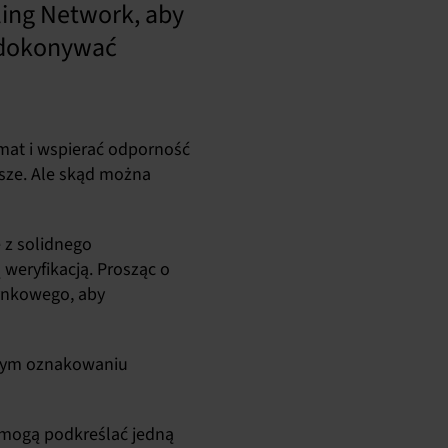
ling Network, aby
i dokonywać
imat i wspierać odporność
jsze. Ale skąd można
 z solidnego
eryfikacją. Prosząc o
rynkowego, aby
dnym oznakowaniu
 mogą podkreślać jedną