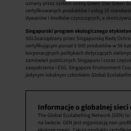
uznany przez system oceny Green Star Green Bu
certyfikowanych produktów i usług
25 standard
dywanów i środków czyszczących, a skończywszy
Singapurski program ekologicznego etykieto
SGLS
zarządzany przez Singapurską Radę Ochr
certyfikującym ponad
5 000 produktów
w 56 kat
korporacyjnych politykach dotyczących zielon
zamówień publicznych Singapuru i coraz części
zaopatrzenia i ESG. Singapore Environment Cou
jedynym lokalnym członkiem Global Ecolabelli
Informacje o globalnej siec
The
Global Ecolabelling Network
(GEN) to
na świecie. GEN jest organizacją non-prof
ekologicznego. Zakup produktu certyfikow