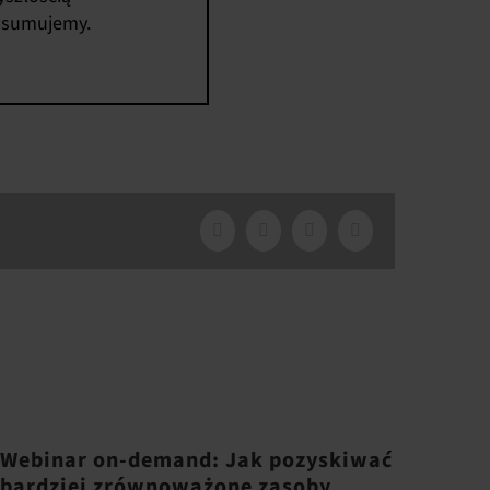
onsumujemy.
Facebook
X
LinkedIn
Email
Webinar on-demand: Jak pozyskiwać
bardziej zrównoważone zasoby