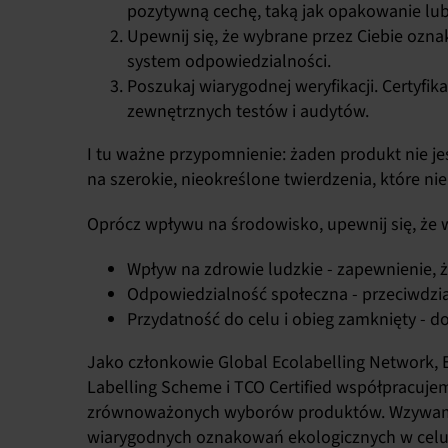
pozytywną cechę, taką jak opakowanie lu
Upewnij się, że wybrane przez Ciebie ozna
system odpowiedzialności.
Poszukaj wiarygodnej weryfikacji. Certyf
zewnętrznych testów i audytów.
I tu ważne przypomnienie: żaden produkt nie j
na szerokie, nieokreślone twierdzenia, które n
Oprócz wpływu na środowisko, upewnij się, że 
Wpływ na zdrowie ludzkie - zapewnienie, 
Odpowiedzialność społeczna - przeciwdzi
Przydatność do celu i obieg zamknięty - do
Jako członkowie
Global Ecolabelling Network
,
Labelling Scheme
i TCO Certified współpracuj
zrównoważonych wyborów produktów. Wzywamy 
wiarygodnych oznakowań ekologicznych w celu i