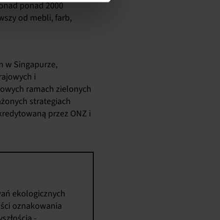
 ponad
ponad 2000
szy od mebli, farb,
m w Singapurze,
ajowych i
dowych ramach zielonych
żonych strategiach
akredytowaną przez ONZ i
wań ekologicznych
łości oznakowania
szłością -