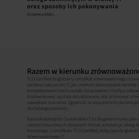
oraz sposoby ich pokonywania
21 czerwca 2026 r.
Razem w kierunku zrównoważone
TCO Certified to globalny certyfikat zrównoważonego rozwo
zarówno nabywcom IT, jak i markom dokonywanie bardziej
kompleksowe kryteria zostały opracowane z myślą o odpowie
środowiskowej i są stale aktualizowane, aby promować zró
największe znaczenie. Zgodność ze wszystkimi kryteriami je
dla każdego produktu.
Nasza Roadmap for Sustainable IT to długoterminowy plan
czterech kluczowych obszarach: klimat, substancje, obieg z
Korzystając z certyfikatu TCO Certified, dołączasz do global
zrównoważonego IT.