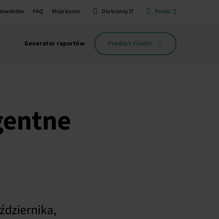
Newsletter
FAQ
Moje konto
Dla branży IT
Polski
Product Finder
Generator raportów
gentne
dziernika,