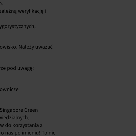
o.
ależną weryfikację i
ygorystycznych,
dowisko. Należy uważać
rze pod uwagę:
cownicze
Singapore Green
iedzialnych,
 do korzystania z
 nas po imieniu! To nic