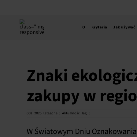
Przejdź
do
treści
O
Kryteria
Jak używać
Znaki ekologic
zakupy w region
008
2025|Kategorie
:
Aktualności|Tagi
:
W Światowym Dniu Oznakowania Ek