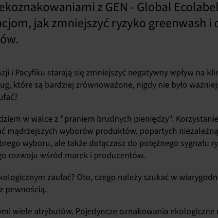
 ekoznakowaniami z GEN - Global Ecolabe
cjom, jak zmniejszyć ryzyko greenwash 
rów.
zji i Pacyfiku starają się zmniejszyć negatywny wpływ na kl
ug, które są bardziej zrównoważone, nigdy nie było ważnie
ufać?
dziem w walce z "praniem brudnych pieniędzy". Korzystanie
mądrzejszych wyborów produktów, popartych niezależną w
obrego wyboru, ale także dołączasz do potężnego sygnału 
go rozwoju wśród marek i producentów.
ologicznym zaufać? Oto, czego należy szukać w wiarygo
z pewnością.
ymi wiele atrybutów. Pojedyncze oznakowania ekologiczne