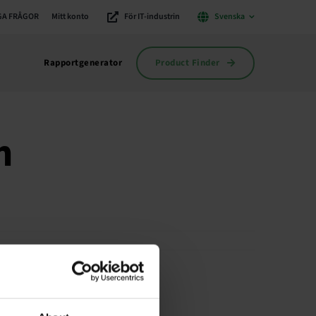
GA FRÅGOR
Mitt konto
För IT-industrin
Svenska
Product Finder
Rapportgenerator
h
begränsad till 60 timmar.