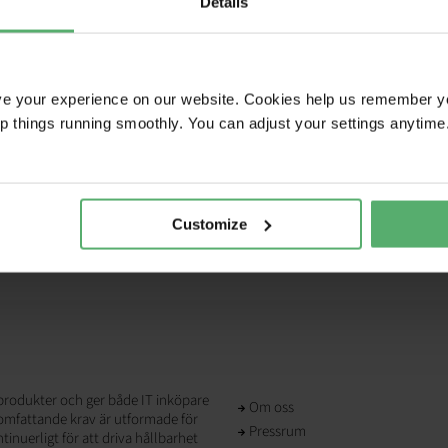
Details
ve your experience on our website. Cookies help us remember y
ep things running smoothly. You can adjust your settings anytime
Customize
T-produkter och ger både IT inköpare
Om oss
 omfattande krav är utformade för
Pressrum
inuerligt för att driva hållbarhet