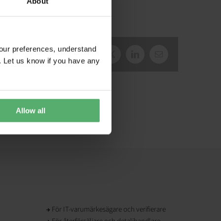
About
our preferences, understand
Facebook
X
LinkedIn
E-
. Let us know if you have any
post
Allow all
För IT-varumärkesägare och verifierare