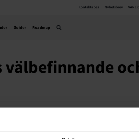
Kontakta oss
Nyhetsbrev
VANLI
nder
Guider
Roadmap
s välbefinnande oc
älbefinnande samt främja högre lönenivåer är arbetsveckan 