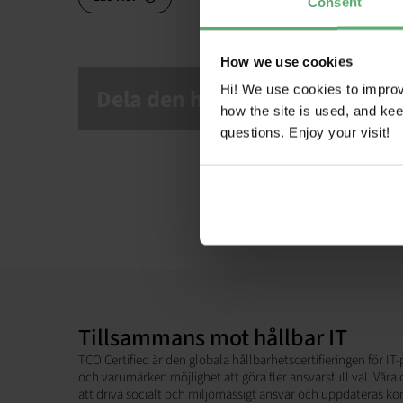
Consent
How we use cookies
Hi! We use cookies to impro
Dela den här artikeln!
how the site is used, and ke
questions. Enjoy your visit!
Tillsammans mot hållbar IT
TCO Certified är den globala hållbarhetscertifieringen för I
och varumärken möjlighet att göra fler ansvarsfull val. Våra
att driva socialt och miljömässigt ansvar och uppdateras kont