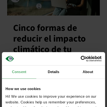
Cinco formas de
reducir el impacto
climático de tu
ordenador
002 de
de
2025|Categorías
:
Noticias|Etiquetas
:
Clima
,
Cómo
Consent
Details
About
Los efectos del cambio climático se dejan
sentir en todo el mundo, con fenómenos
How we use cookies
meteorológicos extremos y otras amenazas
para la naturaleza y las personas.
Hi! We use cookies to improve your experience on our
website. Cookies help us remember your preferences,