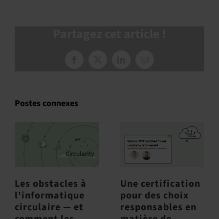
Partagez cet article !
Facebook
X
LinkedIn
Courriel
:
Postes connexes
Les obstacles à
Une certification
l'informatique
pour des choix
circulaire — et
responsables en
comment les
matière de