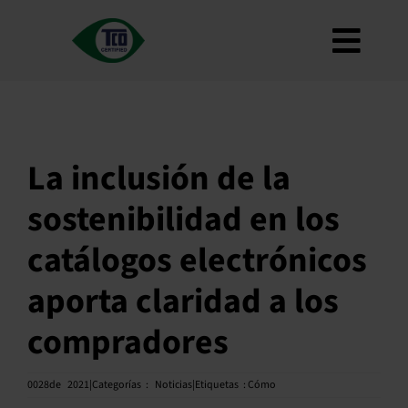
Ir
al
Alter
contenido
Acerca de
naveg
Criterios
Cómo utilizarlo
La inclusión de la
Mapa de carreteras
sostenibilidad en los
Product Finder
catálogos electrónicos
Póngase en contacto con nosotros
aporta claridad a los
Boletín
compradores
PREGUNTAS FRECUENTES
Mi cuenta
0028
de
2021|Categorías
:
Noticias|Etiquetas
:
Cómo
Buscar en