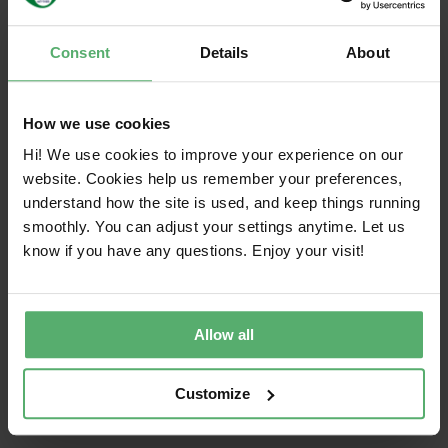
(en el marco de la Administración de Servicios
Generales de EE.UU.). Los compradores
pueden buscar por TCO Certified y obtener
Consent
Details
About
una lista de los productos certificados
disponibles.
How we use cookies
Markit
ha introducido los llamados "filtros
ecológicos". Con ellos, puede buscar no solo
Hi! We use cookies to improve your experience on our
proveedores locales (reducción de emisiones
website. Cookies help us remember your preferences,
de GEI), sino también productos certificados
understand how the site is used, and keep things running
según los criterios de TCO Certified.
smoothly. You can adjust your settings anytime. Let us
ATEA
es otro distribuidor que ofrece una guía
know if you have any questions. Enjoy your visit!
de compra sostenible en la que se explican
las ventajas de utilizar TCO Certified en las
adquisiciones. Los clientes pueden
Allow all
seleccionar TCO Certified como opción por
defecto y buscar modelos certificados en la
Customize
tienda electrónica.