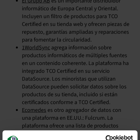
El Grupo AB
es un importante distribuidor
informático de Europa Central y Oriental.
Incluyen un filtro de productos para TCO
Certified en su tienda web y ofrecen piezas de
repuesto, garantías ampliadas y reparaciones
para fomentar la circularidad.
1WorldSync
agrega información sobre
productos informáticos de múltiples fuentes
en un contenido coherente. La plataforma ha
integrado TCO Certified en su servicio
DataSource. Los minoristas que utilizan
DataSource pueden solicitar datos sobre los
productos de su tienda, incluido si están
certificados conforme a TCO Certified.
Ecomedes
es otro agregador de datos con
una plataforma en EE.UU.: Fulcrum. La
plataforma ofrece una lista de productos
homologados para la contratación pública