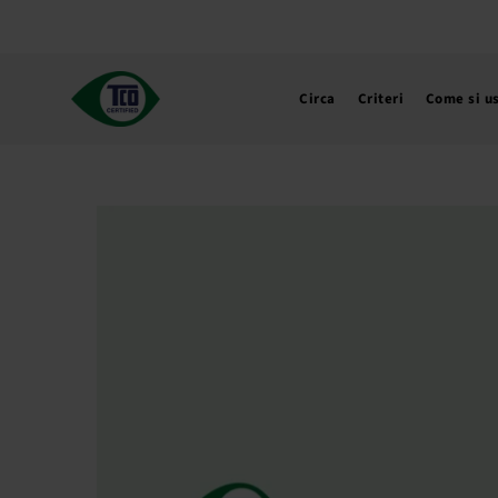
Vai
al
contenuto
Circa
Criteri
Come si u