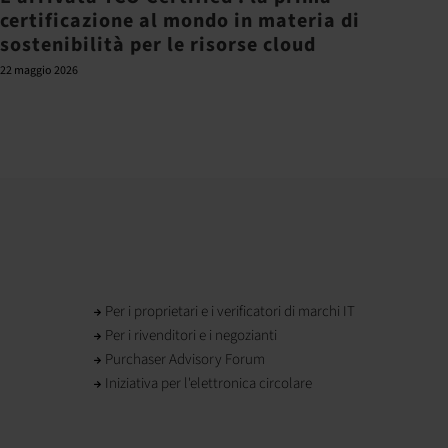
certificazione al mondo in materia di
supe
sostenibilità per le risorse cloud
21 giug
22 maggio 2026
Per i proprietari e i verificatori di marchi IT
Per i rivenditori e i negozianti
Purchaser Advisory Forum
Iniziativa per l'elettronica circolare