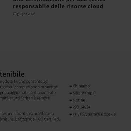
responsabile delle risorse cloud
10 giugno 2026
tenibile
 prodotti IT, che consente agli
Chi siamo
tri criteri completi sono progettati
engono aggiornati continuamente
Sala stampa
ità a tutti i criteri è sempre
Notizie
ISO 14024
ine per affrontare i problemi in
Privacy, termini e cookie
ornitura. Utilizzando TCO Certified,