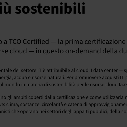
iù sostenibili
o a TCO Certified — la prima certificazion
sorse cloud — in questo on-demand della du
e del settore IT è attribuibile al cloud. I data center — sp
gia, acqua e risorse naturali. Per promuovere acquisti IT p
 al mondo in materia di sostenibilità per le risorse cloud Iaa
gli ambiti coperti dalla certificazione e come utilizzarla n
ave: clima, sostanze, circolarità e catena di approvvigioname
sti che operano nei settori degli appalti pubblici, della sost