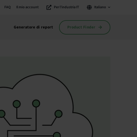
FAQ
Il mio account
Per l'industria IT
Italiano
Product Finder
Generatore di report