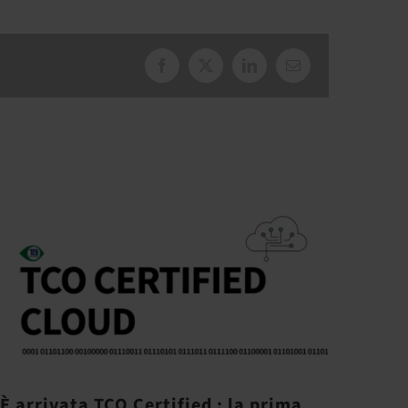
Facebook
X
LinkedIn
Email
È arrivata TCO Certified : la prima
Gli 