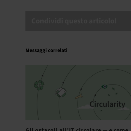
Condividi questo articolo!
Messaggi correlati
Gli ostacoli all'IT circolare — e come