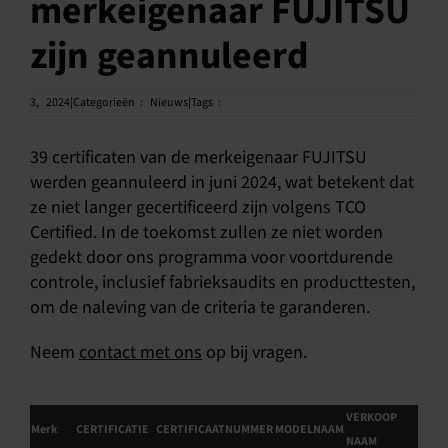
merkeigenaar FUJITSU
Nederlands
zijn geannuleerd
3,
2024|Categorieën
:
Nieuws|Tags
:
39 certificaten van de merkeigenaar FUJITSU
werden geannuleerd in juni 2024, wat betekent dat
ze niet langer gecertificeerd zijn volgens TCO
Certified. In de toekomst zullen ze niet worden
gedekt door ons programma voor voortdurende
controle, inclusief fabrieksaudits en producttesten,
om de naleving van de criteria te garanderen.
Neem
contact met ons
op bij vragen.
VERKOOP
Merk
CERTIFICATIE
CERTIFICAATNUMMER
MODELNAAM
NAAM