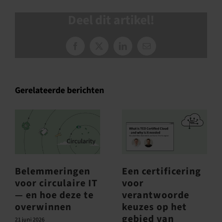
Deel dit artikel!
Facebook
X
LinkedIn
E-
mail
Gerelateerde berichten
Belemmeringen
Een certificering
voor circulaire IT
voor
— en hoe deze te
verantwoorde
overwinnen
keuzes op het
gebied van
21 juni 2026