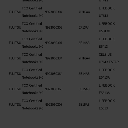
Notebooks 9.0
U7413
TCO Certified
LIFEBOOK
FUJITSU
N923050304
7U16A4
Notebooks 9.0
U7613
TCO Certified
LIFEBOOK
FUJITSU
N923050303
5X13A4
Notebooks 9.0
U5313X
TCO Certified
LIFEBOOK
FUJITSU
N923050307
5E14A3
Notebooks 9.0
E5413
TCO Certified
CELSIUS
FUJITSU
N923060334
7H16A4
Notebooks 9.0
H7613 ESTAR
TCO Certified
LIFEBOOK
FUJITSU
N923080364
5E14A3
Notebooks 9.0
E5413A
TCO Certified
LIFEBOOK
FUJITSU
N923080365
5E15A3
Notebooks 9.0
E5513A
TCO Certified
LIFEBOOK
FUJITSU
N923050308
5E15A3
Notebooks 9.0
E5513