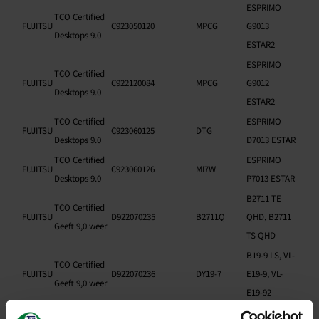
ESPRIMO
TCO Certified
FUJITSU
C923050120
MPCG
G9013
Desktops 9.0
ESTAR2
ESPRIMO
TCO Certified
FUJITSU
C922120084
MPCG
G9012
Desktops 9.0
ESTAR2
TCO Certified
ESPRIMO
FUJITSU
C923060125
DTG
Desktops 9.0
D7013 ESTAR
TCO Certified
ESPRIMO
FUJITSU
C923060126
MI7W
Desktops 9.0
P7013 ESTAR
B2711 TE
TCO Certified
FUJITSU
D922070235
B2711Q
QHD, B2711
Geeft 9,0 weer
TS QHD
B19-9 LS, VL-
TCO Certified
FUJITSU
D922070236
DY19-7
E19-9, VL-
Geeft 9,0 weer
E19-92
B2711 TE