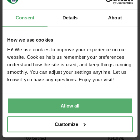
FHD, B2711
TCO Certified
FUJITSU
D922070239
B2711TF
TS FHD, VL-
Geeft 9,0 weer
Consent
Details
About
B2711T, VL-
B2711T3
P2711 TE
How we use cookies
QHD, P2711
Hi! We use cookies to improve your experience on our
TCO Certified
FUJITSU
D922090265
P2711TQ
TS CAM,
website. Cookies help us remember your preferences,
Geeft 9,0 weer
P2711 TS
understand how the site is used, and keep things running
QHD
smoothly. You can adjust your settings anytime. Let us
TCO Certified
E24-9
E24-9
know if you have any questions. Enjoy your visit!
FUJITSU
D923040400
Geeft 9,0 weer
AANRAKEN
AANRAKEN
TCO Certified
B32-9 TS
FUJITSU
D923040401
B32-9T
Geeft 9,0 weer
UHD
Allow all
TCO Certified
B2410 WE,
FUJITSU
D921100002
B2410W
Geeft 9,0 weer
B2410 WS
Customize
P2410 WE,
TCO Certified
P2410 WE