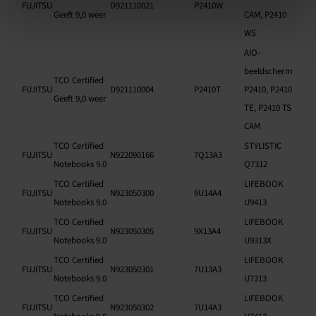
FUJITSU
D921110021
P2410W
Geeft 9,0 weer
CAM, P2410
WS
AIO-
beeldscherm
TCO Certified
FUJITSU
D921110004
P2410T
P2410, P2410
Geeft 9,0 weer
TE, P2410 TS
CAM
TCO Certified
STYLISTIC
FUJITSU
N922090166
7Q13A3
Notebooks 9.0
Q7312
TCO Certified
LIFEBOOK
FUJITSU
N923050300
9U14A4
Notebooks 9.0
U9413
TCO Certified
LIFEBOOK
FUJITSU
N923050305
9X13A4
Notebooks 9.0
U9313X
TCO Certified
LIFEBOOK
FUJITSU
N923050301
7U13A3
Notebooks 9.0
U7313
TCO Certified
LIFEBOOK
FUJITSU
N923050302
7U14A3