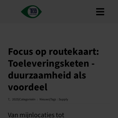
Ga
naar
Navig
de
inhoud
Over
Togge
Criteria
Hoe te gebruiken
Focus op routekaart:
Wegenkaart
Toeleveringsketen -
Product Finder
duurzaamheid als
Contacteer ons
voordeel
Nieuwsbrief
FAQ
7,
2025|Categorieën
:
Nieuws|Tags
:
Supply
Mijn rekening
Van mijnlocaties tot
Zoek op