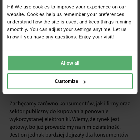
Ale bardzo ważne jest, aby przepisy stały się
Hi! We use cookies to improve your experience on our
skuteczne i aby zachęcały przedsiębiorstwa do
website. Cookies help us remember your preferences,
przejścia na cyrkularne modele biznesowe.
understand how the site is used, and keep things running
smoothly. You can adjust your settings anytime. Let us
Chcielibyśmy, aby UE skupiła się również na
know if you have any questions. Enjoy your visit!
upstreamach. Dla naszych polityków, zarówno w
Szwecji, jak i w UE, bardzo ważne jest, aby nie
skupiać się tylko na końcu życia. Najważniejsze jest
skupienie się na etapach wydobycia i produkcji
Allow all
zasobów.
Customize
Czy rynek jest gotowy?
Zachęcamy zarówno konsumentów, jak i firmy oraz
sektor publiczny do kupowania ponownie
wykorzystanej elektroniki. Wiemy, że rynek jest
gotowy, bo już prowadzimy na nim działalność.
Jest on jednak bardziej dojrzały dla konsumentów