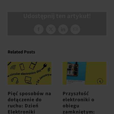
Udostępnij ten artykuł!
Facebook
X
LinkedIn
Email
Related Posts
Pięć sposobów na
Przyszłość
dołączenie do
elektroniki o
ruchu: Dzień
obiegu
Elektroniki
zamkniętym: