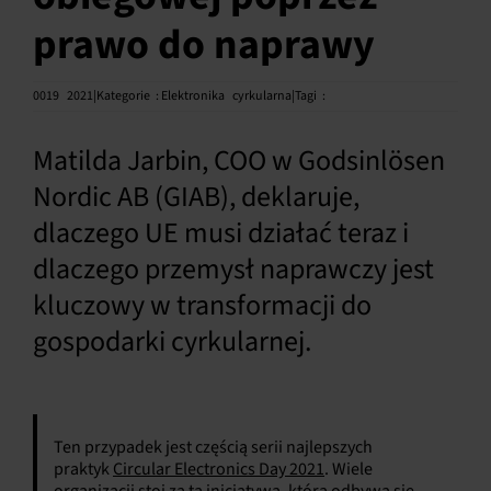
prawo do naprawy
Polski
0019
2021|Kategorie
:
Elektronika
cyrkularna|Tagi
:
Matilda Jarbin, COO w Godsinlösen
Nordic AB (GIAB), deklaruje,
dlaczego UE musi działać teraz i
dlaczego przemysł naprawczy jest
kluczowy w transformacji do
gospodarki cyrkularnej.
Ten przypadek jest częścią serii najlepszych
praktyk
Circular Electronics Day 2021
. Wiele