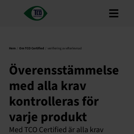
Hoppa
till
Toggl
innehåll
Om
Navig
krav
Hem
Om TCO Certified
verifiering av efterlevnad
Hur man använder
Roadmap
Överensstämmelse
Product Finder
med alla krav
Kontakta oss
kontrolleras för
Nyhetsbrev
VANLIGA FRÅGOR
varje produkt
Mitt konto
Med TCO Certified är alla krav
Sök