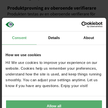
Produktprovning av oberoende verifierare
Produkten testas av en oberoende verifierare för
att säkerställa att den uppfyller produktens
egenskaper krav i TCO Certified.
Oberoende fabrik granskning
Consent
Details
About
Fabrikerna granskas för att bedöma om de
uppfyller kraven i krav för socialt ansvarstagande
ansvarsfull tillverkningen . Fabriker med hög risk
How we use cookies
granskas oftare.
Hi! We use cookies to improve your experience on our
website. Cookies help us remember your preferences,
Bedömning av varumärkesägaren
understand how the site is used, and keep things running
En uppförandekod som uppfyller våra krav krav på
smoothly. You can adjust your settings anytime. Let us
socialt ansvar ansvarsfull tillverkningen måste
know if you have any questions. Enjoy your visit!
införas i hela leverantörskedjan.
Överensstämmelse med
miljöbestämmelserna krav
Allow all