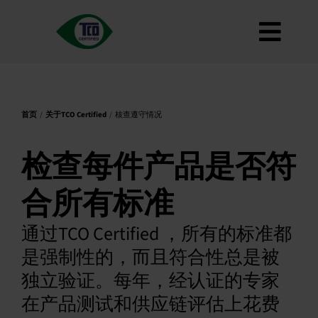
跳
到
切
内
容
关于
换
标准
导
首页
关于TCO Certified
核查遵守情况
如何使用
航
路线图
检查每件产品是否符
Product Finder
合所有标准
联系我们
通过TCO Certified ，所有的标准都
通讯
是强制性的，而且符合性总是被
常见问题
独立验证。每年，经认证的专家
我的账户
在产品测试和供应链评估上花费
搜索