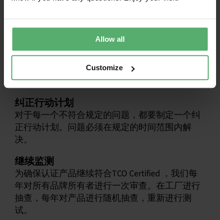
遵守环境标准
独立核查，确保产品和生产设施符合我们的环境
标准。
Allow all
至少每三年进行一次社会审计
品牌所有者必须提供证据，证明至少每三年对总
Customize
装工厂进行一次社会审计。
纠正行动计划
对于每一个不符合规定的问题，都要制定一个纠
正行动计划。问题必须在规定的时间范围内解
决。
继续监测
为确保认证产品继续符合TCO Certified ，我们每
年对所有品牌所有者进行一次审查。在工厂进行
抽查，每年对产品进行随机抽查，重新进行测
试。